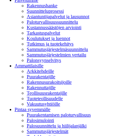
Palvelumme
Rakennushanke
Suunnitteluprosessi
Asiantuntijapalvelut ja lausunnot
Paloturvallisuussuunnittelu
Kustannussäästöjen arviointi
Tarkastuspalvelut
Koulutukset ja luennot
Tutkimus ja tuotekehitys
Sammutusjärjestelmäsuunnittelu
Sammutusjärjestelmien vertailu
Palonsyynselvitys
Ammattilaisille
Arkkitehdeille
Puurakentajille
Rakennusurakoitsijoille
Rakennuttajille
Teollisuusrakentajille
Tuoteteollisuudelle
Vakuutusyhtiöille
Pintaa syvemmälle
Puurakentamisen paloturvallisuus
Palosimulointi
Palosuunnittelu ja hiilijalanjälki
Sammutusjärjestelmät