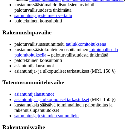
kustannussäästömahdollisuuksien arviointi
paloturvallisuudesta tinkimättä
sammutusjärjestelmien vertailu
palotekninen konsultointi
Rakennuslupavaihe
paloturvallisuussuunnittelu
taulukkomitoituksena
kustannussäästökohteiden osoittaminen
toiminnallisella
palomitoituksella
– paloturvallisuudesta tinkimättä
palotekninen konsultointi
asiantuntijalausunnot
asiantuntija- ja ulkopuoliset tarkastukset (MRL 150 §)
Toteutussuunnitteluvaihe
asiantuntijalausunnot
asiantuntija- ja ulkopuoliset tarkastukset
(MRL 150 §)
kustannuksia säästävä toiminnallinen palomitoitus ja
rakennuslupamuutokset
sammutusjärjestelmien suunnittelu
Rakentamisvaihe