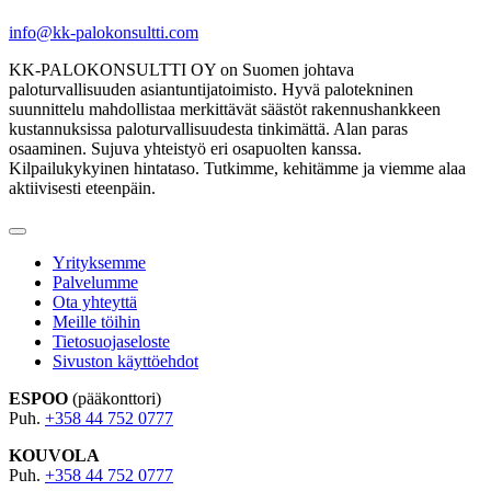
info@kk-palokonsultti.com
KK-PALOKONSULTTI OY on Suomen johtava
paloturvallisuuden asiantuntijatoimisto. Hyvä palotekninen
suunnittelu mahdollistaa merkittävät säästöt rakennushankkeen
kustannuksissa paloturvallisuudesta tinkimättä. Alan paras
osaaminen. Sujuva yhteistyö eri osapuolten kanssa.
Kilpailukykyinen hintataso. Tutkimme, kehitämme ja viemme alaa
aktiivisesti eteenpäin.
Yrityksemme
Palvelumme
Ota yhteyttä
Meille töihin
Tietosuojaseloste
Sivuston käyttöehdot
ESPOO
(pääkonttori)
Puh.
+358 44 752 0777
KOUVOLA
Puh.
+358 44 752 0777