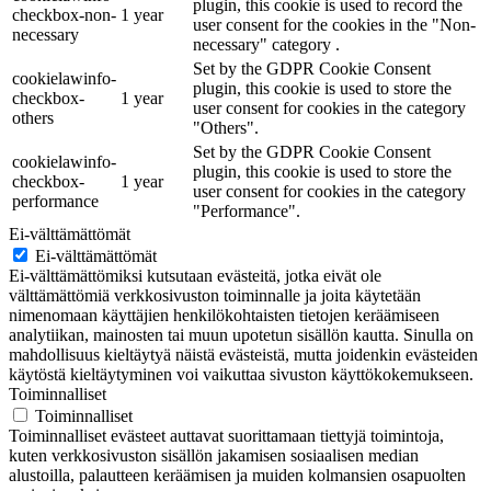
plugin, this cookie is used to record the
checkbox-non-
1 year
user consent for the cookies in the "Non-
necessary
necessary" category .
Set by the GDPR Cookie Consent
cookielawinfo-
plugin, this cookie is used to store the
checkbox-
1 year
user consent for cookies in the category
others
"Others".
Set by the GDPR Cookie Consent
cookielawinfo-
plugin, this cookie is used to store the
checkbox-
1 year
user consent for cookies in the category
performance
"Performance".
Ei-välttämättömät
Ei-välttämättömät
Ei-välttämättömiksi kutsutaan evästeitä, jotka eivät ole
välttämättömiä verkkosivuston toiminnalle ja joita käytetään
nimenomaan käyttäjien henkilökohtaisten tietojen keräämiseen
analytiikan, mainosten tai muun upotetun sisällön kautta. Sinulla on
mahdollisuus kieltäytyä näistä evästeistä, mutta joidenkin evästeiden
käytöstä kieltäytyminen voi vaikuttaa sivuston käyttökokemukseen.
Toiminnalliset
Toiminnalliset
Toiminnalliset evästeet auttavat suorittamaan tiettyjä toimintoja,
kuten verkkosivuston sisällön jakamisen sosiaalisen median
alustoilla, palautteen keräämisen ja muiden kolmansien osapuolten