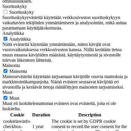
ominaisuuksien.
Suorituskyky
Suorituskyky
Suorituskykyevästeitä käytetään verkkosivuston suorituskykyyn
vaikuttavien tekijöiden ymmärtämiseen ja analysointiin, mikä auttaa
parantamaan käyttäjäkokemusta.
Analytiikka
Analytiikka
Näitä evästeitä käytetään ymmärtämään, miten kävijät ovat
vuorovaikutuksessa verkkosivuston kanssa. Niillä kerätään tietoa
muun muassa kävijöiden määrästä, käyttäytymisestä ja sivustolle
tulevan liikenteen lähteistä.
Mainonta
Mainonta
Mainosevästeitä käytetään tarjoamaan kävijöille osuvia mainoksia ja
markkinointikampanjoita. Nämä evästeet seuraavat kävijöitä eri
sivustoilla ja keräävät tietoja räätälöityjen mainosten tarjoamiseksi.
Muut
Muut
Muut eli luokittelemattomat evästeet ovat evästeitä, joita ei ole
luokiteltu.
Cookie
Duration
Description
cookielawinfo-
The cookie is set by GDPR cookie
checkbox-
1 year
consent to record the user consent for the