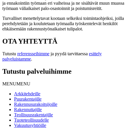
ja ennakointiin työmaan eri vaiheissa ja ne sisältävät muun muassa
työmaan väliaikaiset palo-osastoinnit ja poistumisreitit.
Turvalliset menettelytavat kootaan selkeiksi toimintaohjeiksi, joilla
perehdytetään ja koulutetaan työmaalla työskentelevät henkilöt
ehkäisemään rakennustyönaikaiset tulipalot.
OTA YHTEYTTÄ
Tutustu
referensseihimme
ja pyydä tarvittaessa
esittely
palveluistamme
.
Tutustu palveluihimme
MENU
MENU
Arkkitehdeille
Puurakentajille
Rakennusurakoitsijoille
Rakennuttajille
Teollisuusrakentajille
Tuoteteollisuudelle
Vakuutusyhtiöille