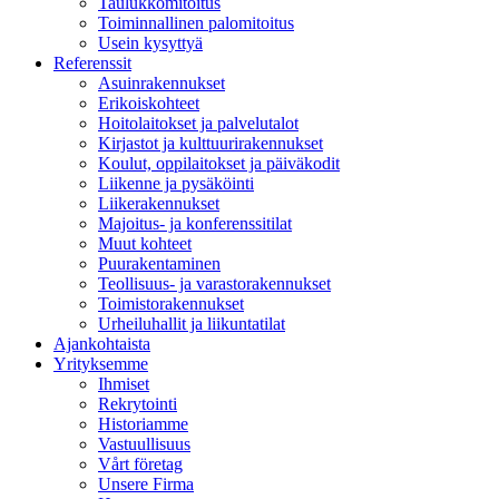
Taulukkomitoitus
Toiminnallinen palomitoitus
Usein kysyttyä
Referenssit
Asuinrakennukset
Erikoiskohteet
Hoitolaitokset ja palvelutalot
Kirjastot ja kulttuurirakennukset
Koulut, oppilaitokset ja päiväkodit
Liikenne ja pysäköinti
Liikerakennukset
Majoitus- ja konferenssitilat
Muut kohteet
Puurakentaminen
Teollisuus- ja varastorakennukset
Toimistorakennukset
Urheiluhallit ja liikuntatilat
Ajankohtaista
Yrityksemme
Ihmiset
Rekrytointi
Historiamme
Vastuullisuus
Vårt företag
Unsere Firma