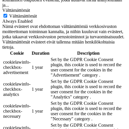
ja
...
Välttämättömät
Välttämättömät
Always Enabled
Nämä evästeet ovat ehdottoman välttämättömiä verkkosivuston
moitteettoman toiminnan kannalta, ja niihin kuuluvat vain evästeet,
jotka takaavat verkkosivuston perustoiminnot ja turvaominaisuudet.
Välttämättömät evästeet eivät tallenna mitään henkilökohtaisia
tietoja.
Cookie
Duration
Description
Set by the GDPR Cookie Consent
cookielawinfo-
plugin, this cookie is used to record the
checkbox-
1 year
user consent for the cookies in the
advertisement
"Advertisement" category .
Set by the GDPR Cookie Consent
cookielawinfo-
plugin, this cookie is used to record the
checkbox-
1 year
user consent for the cookies in the
analytics
"Analytics" category .
Set by the GDPR Cookie Consent
cookielawinfo-
plugin, this cookie is used to record the
checkbox-
1 year
user consent for the cookies in the
necessary
"Necessary" category .
Set by the GDPR Cookie Consent
cookielawinfo-