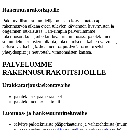
Rakennusurakoitsijoille
Paloturvallisuussuunnittelija on usein korvaamaton apu
rakennustyön aikana eteen tulevien käytännön kysymysten ja
ongelmien ratkaisussa. Tärkeimpiin palveluihimme
rakennusurakoitsijoille kuuluvat muun muassa palotekninen
suunnittelu, asetusten tulkinta, rakentamisen aikainen valvonta,
tarkastuspalvelut, kolmannen osapuolen lausunnot sekä
yhteydenpito ja neuvottelu viranomaisten kanssa.
PALVELUMME
RAKENNUSURAKOITSIJOILLE
Urakkatarjouslaskentavaihe
palotekniset pääperiaatteet
palotekninen konsultointi
Luonnos- ja hankesuunnitteluvaihe
selvitys paloteknisistä pääperiaatteista ja vaihtoehdoista (muun
muassa
kustannussäästöt
toiminnallisella palomitoituksella
)