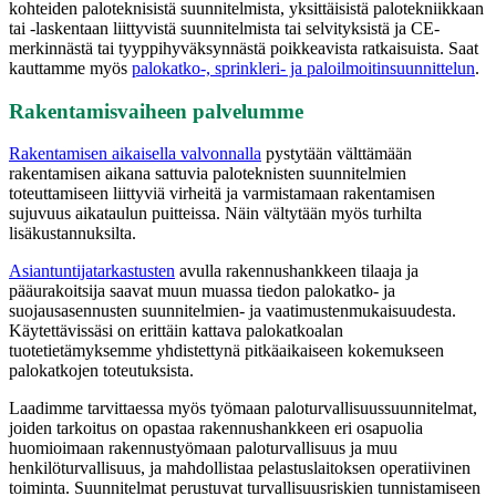
kohteiden paloteknisistä suunnitelmista, yksittäisistä palotekniikkaan
tai -laskentaan liittyvistä suunnitelmista tai selvityksistä ja CE-
merkinnästä tai tyyppihyväksynnästä poikkeavista ratkaisuista. Saat
kauttamme myös
palokatko-, sprinkleri- ja paloilmoitinsuunnittelun
.
Rakentamisvaiheen palvelumme
Rakentamisen aikaisella valvonnalla
pystytään välttämään
rakentamisen aikana sattuvia paloteknisten suunnitelmien
toteuttamiseen liittyviä virheitä ja varmistamaan rakentamisen
sujuvuus aikataulun puitteissa. Näin vältytään myös turhilta
lisäkustannuksilta.
Asiantuntijatarkastusten
avulla rakennushankkeen tilaaja ja
pääurakoitsija saavat muun muassa tiedon palokatko- ja
suojausasennusten suunnitelmien- ja vaatimustenmukaisuudesta.
Käytettävissäsi on erittäin kattava palokatkoalan
tuotetietämyksemme yhdistettynä pitkäaikaiseen kokemukseen
palokatkojen toteutuksista.
Laadimme tarvittaessa myös työmaan paloturvallisuussuunnitelmat,
joiden tarkoitus on opastaa rakennushankkeen eri osapuolia
huomioimaan rakennustyömaan paloturvallisuus ja muu
henkilöturvallisuus, ja mahdollistaa pelastuslaitoksen operatiivinen
toiminta. Suunnitelmat perustuvat turvallisuusriskien tunnistamiseen