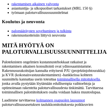
rakentamisen aikainen valvonta
asiantuntija- ja ulkopuoliset tarkastukset (MRL 150 §)
työmaan paloturvallisuussuunnitelmat
Koulutus ja neuvonta
palomääräysten soveltaminen ja tulkinta
rakennustuotteisiin liittyvä neuvonta
MITÄ HYÖTYÄ ON
PALOTURVALLISUUSSUUNNITTELIJA
Paloteknisten ongelmien kustannustehokkaat ratkaisut ja
rakentamisen aikainen konsultointi ovat ydinosaamistamme.
Rakennusurakoitsijan kannalta erityisesti PJU (projektinjohtourakka)
ja KVR (kokonaisvastuurakentaminen) -hankkeissa kohteen
suunnittelu kannattaa usein toteuttaa
toiminnallisella mitoituksella
,
jonka avulla pystytään löytämään edullisempia vaihtoehtoja ja
optimoimaan rakenteita paloturvallisuudesta tinkimättä. Tarvittaessa
toiminnallisen palomitoituksen osalta voidaan hakea muutoslupaa.
Laadimme tarvittaessa
kolmannen osapuolen lausunnot
paloturvallisuusasetuksen taulukkomitoituksesta poikkeavien