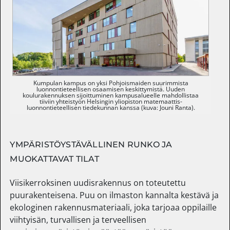
Kumpulan kampus on yksi Pohjoismaiden suurimmista
luonnontieteellisen osaamisen keskittymistä. Uuden
koulurakennuksen sijoittuminen kampusalueelle mahdollistaa
tiiviin yhteistyön Helsingin yliopiston matemaattis-
luonnontieteellisen tiedekunnan kanssa (kuva: Jouni Ranta).
YMPÄRISTÖYSTÄVÄLLINEN RUNKO JA
MUOKATTAVAT TILAT
Viisikerroksinen uudisrakennus on toteutettu
puurakenteisena. Puu on ilmaston kannalta kestävä ja
ekologinen rakennusmateriaali, joka tarjoaa oppilaille
viihtyisän, turvallisen ja terveellisen