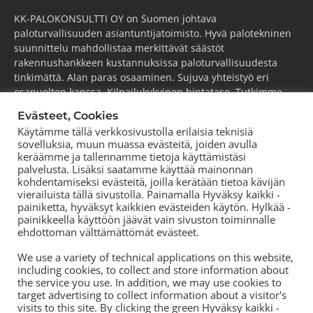
KK-PALOKONSULTTI OY on Suomen johtava
paloturvallisuuden asiantuntijatoimisto. Hyvä palotekninen
suunnittelu mahdollistaa merkittävät säästöt
rakennushankkeen kustannuksissa paloturvallisuudesta
tinkimättä. Alan paras osaaminen. Sujuva yhteistyö eri
osapuolten kanssa. Kilpailukykyinen hintataso. Tutkimme,
kehitämme ja viemme alaa aktiivisesti eteenpäin.
Evästeet, Cookies
Käytämme tällä verkkosivustolla erilaisia teknisiä
ESPOO
(pääkonttori)
sovelluksia, muun muassa evästeitä, joiden avulla
Puh.
+358 44 752 0777
keräämme ja tallennamme tietoja käyttämistäsi
KOUVOLA
palvelusta. Lisäksi saatamme käyttää mainonnan
Puh.
+358 44 752 0777
kohdentamiseksi evästeitä, joilla kerätään tietoa kävijän
vierailuista tällä sivustolla. Painamalla Hyväksy kaikki -
TORNIO
painiketta, hyväksyt kaikkien evästeiden käytön. Hylkää -
Puh.
+358 50 572 8978
painikkeella käyttöön jäävät vain sivuston toiminnalle
TAMPERE
ehdottoman välttämättömät evästeet.
Puh.
+358 44 700 3239
We use a variety of technical applications on this website,
including cookies, to collect and store information about
the service you use. In addition, we may use cookies to
target advertising to collect information about a visitor's
visits to this site. By clicking the green Hyväksy kaikki -