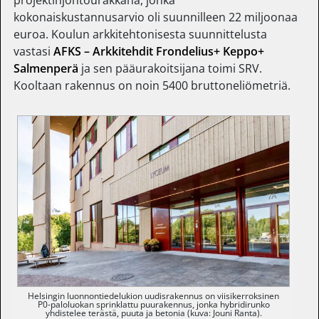
projektinjohtourakkana, jonka
kokonaiskustannusarvio oli suunnilleen 22 miljoonaa
euroa. Koulun arkkitehtonisesta suunnittelusta
vastasi
AFKS – Arkkitehdit Frondelius+ Keppo+
Salmenperä
ja sen pääurakoitsijana toimi SRV.
Kooltaan rakennus on noin 5400 bruttoneliömetriä.
Helsingin luonnontiedelukion uudisrakennus on viisikerroksinen
P0-paloluokan sprinklattu puurakennus, jonka hybridirunko
yhdistelee terästä, puuta ja betonia (kuva: Jouni Ranta).