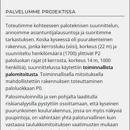
PALVELUMME PROJEKTISSA
Toteutimme kohteeseen paloteknisen suunnittelun,
annoimme asiantuntijalausuntoja ja suoritimme
tarkastuksen. Koska kyseessä oli puurakenteinen
rakennus, jonka kerrosluku (viisi), korkeus (22 m) ja
suunniteltu henkilömäärä (1700) ylittivät P2
paloluokan rajat (4 kerrosta, korkeus 14 m, 1000
henkilöä), suunnittelussa käytettiin
toiminnallista
palomitoitusta
. Toiminnallisella mitoituksella
mahdollistettiin rakennuksen toteuttaminen
paloluokkaan P0.
Palosimuloinnilla ja sen pohjalta laaditulla
riskianalyysilla pystyttiin osoittamaan, että kyseinen
puurunkoinen koulurakennus, jossa on myös näkyviä
puupintoja, on vähintään yhtä paloturvallinen kuin
vastaava taulukkomitoituksen vaatimusten mukaan