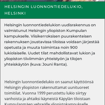
HELSINGIN LUONNONTIEDELUKIO,
HELSINKI
Helsingin luonnontiedelukion uudisrakennus on
valmistunut Helsingin yliopiston Kumpulan
kampukselle. Viisikerroksisen puurakenteisen
rakennuksen joustavissa tiloissa voidaan järjestää
opetusta ja muuta toimintaa noin 900
lukiolaiselle. Uudet tilat mahdollistavat lukion ja
yliopiston tiiviimmän yhteistyön ja tilojen
yhteiskäytön (kuva: Jouni Ranta).
Helsingin luonnontiedelukio on saanut käyttöönsä
Helsingin yliopiston rakennuttamat uunituoreet
toimitilat. Vuonna 1999 perustettu lukio siirtyy
vanhoista ja ahtaiksi käyneistä Käpylän tiloistaan
Kumpulanmäen vehreälle yliopistokampukselle