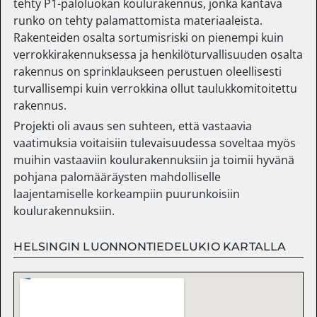
tehty P1-paloluokan koulurakennus, jonka kantava
runko on tehty palamattomista materiaaleista.
Rakenteiden osalta sortumisriski on pienempi kuin
verrokkirakennuksessa ja henkilöturvallisuuden osalta
rakennus on sprinklaukseen perustuen oleellisesti
turvallisempi kuin verrokkina ollut taulukkomitoitettu
rakennus.
Projekti oli avaus sen suhteen, että vastaavia
vaatimuksia voitaisiin tulevaisuudessa soveltaa myös
muihin vastaaviin koulurakennuksiin ja toimii hyvänä
pohjana palomääräysten mahdolliselle
laajentamiselle korkeampiin puurunkoisiin
koulurakennuksiin.
HELSINGIN LUONNONTIEDELUKIO KARTALLA