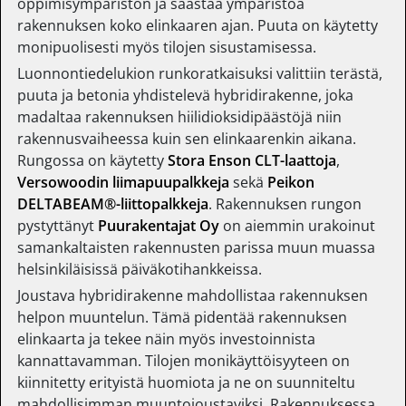
oppimisympäristön ja säästää ympäristöä
rakennuksen koko elinkaaren ajan. Puuta on käytetty
monipuolisesti myös tilojen sisustamisessa.
Luonnontiedelukion runkoratkaisuksi valittiin terästä,
puuta ja betonia yhdistelevä hybridirakenne, joka
madaltaa rakennuksen hiilidioksidipäästöjä niin
rakennusvaiheessa kuin sen elinkaarenkin aikana.
Rungossa on käytetty
Stora Enson CLT-laattoja
,
Versowoodin liimapuupalkkeja
sekä
Peikon
DELTABEAM®-liittopalkkeja
. Rakennuksen rungon
pystyttänyt
Puurakentajat Oy
on aiemmin urakoinut
samankaltaisten rakennusten parissa muun muassa
helsinkiläisissä päiväkotihankkeissa.
Joustava hybridirakenne mahdollistaa rakennuksen
helpon muuntelun. Tämä pidentää rakennuksen
elinkaarta ja tekee näin myös investoinnista
kannattavamman. Tilojen monikäyttöisyyteen on
kiinnitetty erityistä huomiota ja ne on suunniteltu
mahdollisimman muuntojoustaviksi. Rakennuksessa