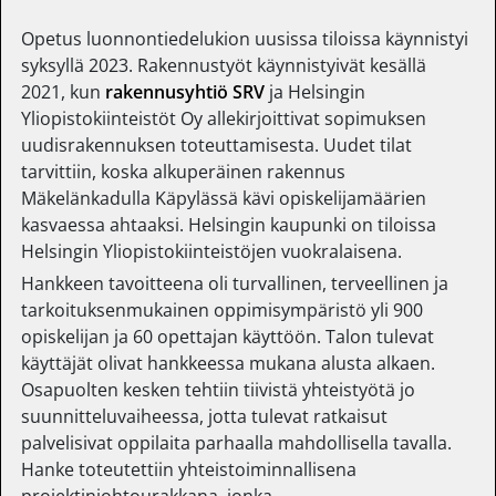
Opetus luonnontiedelukion uusissa tiloissa käynnistyi
syksyllä 2023. Rakennustyöt käynnistyivät kesällä
2021, kun
rakennusyhtiö SRV
ja Helsingin
Yliopistokiinteistöt Oy allekirjoittivat sopimuksen
uudisrakennuksen toteuttamisesta. Uudet tilat
tarvittiin, koska alkuperäinen rakennus
Mäkelänkadulla Käpylässä kävi opiskelijamäärien
kasvaessa ahtaaksi. Helsingin kaupunki on tiloissa
Helsingin Yliopistokiinteistöjen vuokralaisena.
Hankkeen tavoitteena oli turvallinen, terveellinen ja
tarkoituksenmukainen oppimisympäristö yli 900
opiskelijan ja 60 opettajan käyttöön. Talon tulevat
käyttäjät olivat hankkeessa mukana alusta alkaen.
Osapuolten kesken tehtiin tiivistä yhteistyötä jo
suunnitteluvaiheessa, jotta tulevat ratkaisut
palvelisivat oppilaita parhaalla mahdollisella tavalla.
Hanke toteutettiin yhteistoiminnallisena