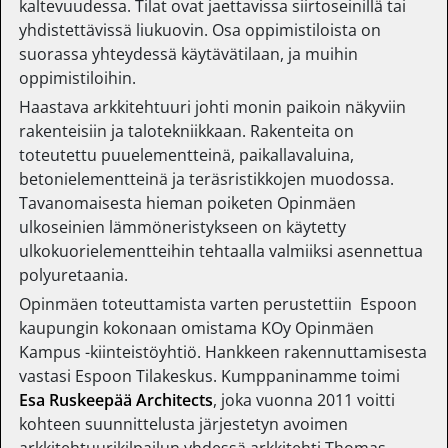
kaltevuudessa. Tilat ovat jaettavissa siirtoseinillä tai
yhdistettävissä liukuovin. Osa oppimistiloista on
suorassa yhteydessä käytävätilaan, ja muihin
oppimistiloihin.
Haastava arkkitehtuuri johti monin paikoin näkyviin
rakenteisiin ja talotekniikkaan. Rakenteita on
toteutettu puuelementteinä, paikallavaluina,
betonielementteinä ja teräsristikkojen muodossa.
Tavanomaisesta hieman poiketen Opinmäen
ulkoseinien lämmöneristykseen on käytetty
ulkokuorielementteihin tehtaalla valmiiksi asennettua
polyuretaania.
Opinmäen toteuttamista varten perustettiin Espoon
kaupungin kokonaan omistama KOy Opinmäen
Kampus -kiinteistöyhtiö. Hankkeen rakennuttamisesta
vastasi Espoon Tilakeskus. Kumppaninamme toimi
Esa Ruskeepää Architects
, joka vuonna 2011 voitti
kohteen suunnittelusta järjestetyn avoimen