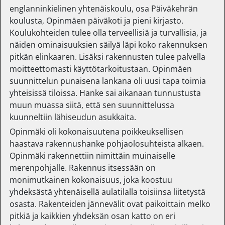
englanninkielinen yhtenäiskoulu, osa Päiväkehrän
koulusta, Opinmäen päiväkoti ja pieni kirjasto.
Koulukohteiden tulee olla terveellisiä ja turvallisia, ja
näiden ominaisuuksien säilyä läpi koko rakennuksen
pitkän elinkaaren. Lisäksi rakennusten tulee palvella
moitteettomasti käyttötarkoitustaan. Opinmäen
suunnittelun punaisena lankana oli uusi tapa toimia
yhteisissä tiloissa. Hanke sai aikanaan tunnustusta
muun muassa siitä, että sen suunnittelussa
kuunneltiin lähiseudun asukkaita.
Opinmäki oli kokonaisuutena poikkeuksellisen
haastava rakennushanke pohjaolosuhteista alkaen.
Opinmäki rakennettiin nimittäin muinaiselle
merenpohjalle. Rakennus itsessään on
monimutkainen kokonaisuus, joka koostuu
yhdeksästä yhtenäisellä aulatilalla toisiinsa liitetystä
osasta. Rakenteiden jännevälit ovat paikoittain melko
pitkiä ja kaikkien yhdeksän osan katto on eri