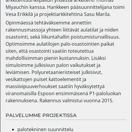
arkkitehtuurikilpailun yhdessä arkkitehti Thomas
Miyauchin kanssa. Hankkeen pääsuunnittelijana toimi
Vesa Erikkilä ja projektiarkkitehtina Sasu Marila.
Opinmäessä tehtäväksemme annettiin
rakennusmassoja yhteen liittävät aulatilat ja niiden
osastointi, sekä liikuntahallin poistumisturvallisuus.
Optimoimme aulatilojen palo-osastointien paikat
siten, että osastointi saatiin toteutettua
mahdollisimman pienin kustannuksin. Lisäksi
simuloimme julkisivun palon vaikutukset ja
leviämisen. Polyuretaanieristeiset julkisivut,
vesikattojen puiset kattoelementit ja
massiivipuuverhoukset saatiin hyväksytettyä
viranomaisilla Espoon ensimmäisenä P1-paloluokan
rakennuksena. Rakennus valmistui vuonna 2015.
PALVELUMME PROJEKTISSA
palotekninen suunnittelu