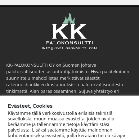
INFO@KK-PALOKONSULTTI.COM
KK-PALOKONSULTTI OY on Suomen johtava
paloturvallisuuden asiantuntijatoimisto. Hyvä palotekninen
suunnittelu mahdollistaa merkittävät säästöt
rakennushankkeen kustannuksissa paloturvallisuudesta
tinkimättä. Alan paras osaaminen. Sujuva yhteistyö eri
osapuolten kanssa. Kilpailukykyinen hintataso. Tutkimme,
kehitämme ja viemme alaa aktiivisesti eteenpäin.
Evästeet, Cookies
Käytämme tällä verkkosivustolla erilaisia teknisiä
ESPOO
(pääkonttori)
sovelluksia, muun muassa evästeitä, joiden avulla
Puh.
+358 44 752 0777
keräämme ja tallennamme tietoja käyttämistäsi
palvelusta. Lisäksi saatamme käyttää mainonnan
KOUVOLA
kohdentamiseksi evästeitä, joilla kerätään tietoa kävijän
Puh.
+358 44 752 0777