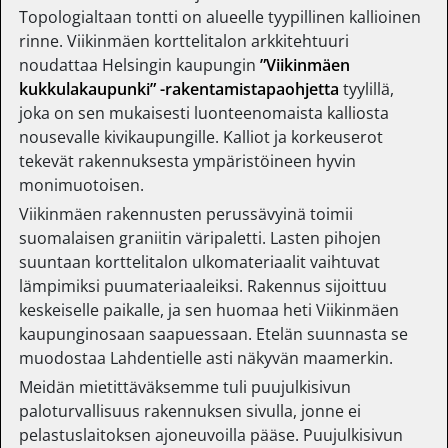
Topologialtaan tontti on alueelle tyypillinen kallioinen
rinne. Viikinmäen korttelitalon arkkitehtuuri
noudattaa Helsingin kaupungin
”Viikinmäen
kukkulakaupunki” -rakentamistapaohjetta
tyylillä,
joka on sen mukaisesti luonteenomaista kalliosta
nousevalle kivikaupungille. Kalliot ja korkeuserot
tekevät rakennuksesta ympäristöineen hyvin
monimuotoisen.
Viikinmäen rakennusten perussävyinä toimii
suomalaisen graniitin väripaletti. Lasten pihojen
suuntaan korttelitalon ulkomateriaalit vaihtuvat
lämpimiksi puumateriaaleiksi. Rakennus sijoittuu
keskeiselle paikalle, ja sen huomaa heti Viikinmäen
kaupunginosaan saapuessaan. Etelän suunnasta se
muodostaa Lahdentielle asti näkyvän maamerkin.
Meidän mietittäväksemme tuli puujulkisivun
paloturvallisuus rakennuksen sivulla, jonne ei
pelastuslaitoksen ajoneuvoilla pääse. Puujulkisivun