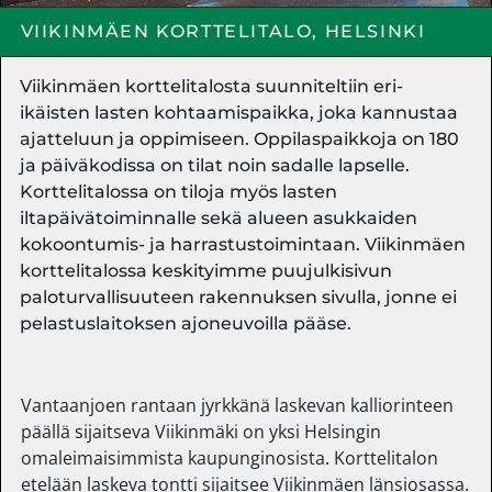
VIIKINMÄEN KORTTELITALO, HELSINKI
Viikinmäen korttelitalosta suunniteltiin eri-
ikäisten lasten kohtaamispaikka, joka kannustaa
ajatteluun ja oppimiseen. Oppilaspaikkoja on 180
ja päiväkodissa on tilat noin sadalle lapselle.
Korttelitalossa on tiloja myös lasten
iltapäivätoiminnalle sekä alueen asukkaiden
kokoontumis- ja harrastustoimintaan. Viikinmäen
korttelitalossa keskityimme puujulkisivun
paloturvallisuuteen rakennuksen sivulla, jonne ei
pelastuslaitoksen ajoneuvoilla pääse.
Vantaanjoen rantaan jyrkkänä laskevan kalliorinteen
päällä sijaitseva Viikinmäki on yksi Helsingin
omaleimaisimmista kaupunginosista. Korttelitalon
etelään laskeva tontti sijaitsee Viikinmäen länsiosassa.