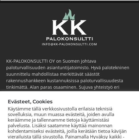
INFO@KK-PALOKONSULTTI.COM
KK-PALOKONSULTTI OY on Suomen johtava
paloturvallisuuden asiantuntijatoimisto. Hyvä palotekninen
suunnittelu mahdollistaa merkittävät säästöt
rakennushankkeen kustannuksissa paloturvallisuudesta
tinkimättä. Alan paras osaaminen. Sujuva yhteistyö eri
osapuolten kanssa. Kilpailukykyinen hintataso. Tutkimme,
kehitämme ja viemme alaa aktiivisesti eteenpäin.
Evästeet, Cookies
Käytämme tällä verkkosivustolla erilaisia teknisiä
ESPOO
(pääkonttori)
sovelluksia, muun muassa evästeitä, joiden avulla
Puh.
+358 44 752 0777
keräämme ja tallennamme tietoja käyttämistäsi
palvelusta. Lisäksi saatamme käyttää mainonnan
KOUVOLA
kohdentamiseksi evästeitä, joilla kerätään tietoa kävijän
Puh.
+358 44 752 0777
vierailuista tällä sivustolla. Painamalla Hyväksy kaikki -