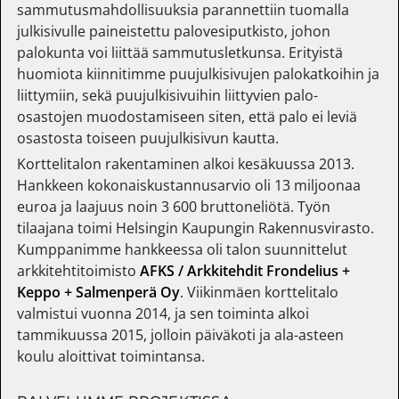
sammutusmahdollisuuksia parannettiin tuomalla
julkisivulle paineistettu palovesiputkisto, johon
palokunta voi liittää sammutusletkunsa. Erityistä
huomiota kiinnitimme puujulkisivujen palokatkoihin ja
liittymiin, sekä puujulkisivuihin liittyvien palo-
osastojen muodostamiseen siten, että palo ei leviä
osastosta toiseen puujulkisivun kautta.
Korttelitalon rakentaminen alkoi kesäkuussa 2013.
Hankkeen kokonaiskustannusarvio oli 13 miljoonaa
euroa ja laajuus noin 3 600 bruttoneliötä. Työn
tilaajana toimi Helsingin Kaupungin Rakennusvirasto.
Kumppanimme hankkeessa oli talon suunnittelut
arkkitehtitoimisto
AFKS / Arkkitehdit Frondelius +
Keppo + Salmenperä Oy
. Viikinmäen korttelitalo
valmistui vuonna 2014, ja sen toiminta alkoi
tammikuussa 2015, jolloin päiväkoti ja ala-asteen
koulu aloittivat toimintansa.