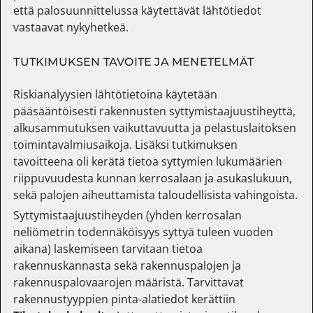
että palosuunnittelussa käytettävät lähtötiedot
vastaavat nykyhetkeä.
TUTKIMUKSEN TAVOITE JA MENETELMÄT
Riskianalyysien lähtötietoina käytetään
pääsääntöisesti rakennusten syttymistaajuustiheyttä,
alkusammutuksen vaikuttavuutta ja pelastuslaitoksen
toimintavalmiusaikoja. Lisäksi tutkimuksen
tavoitteena oli kerätä tietoa syttymien lukumäärien
riippuvuudesta kunnan kerrosalaan ja asukaslukuun,
sekä palojen aiheuttamista taloudellisista vahingoista.
Syttymistaajuustiheyden (yhden kerrosalan
neliömetrin todennäköisyys syttyä tuleen vuoden
aikana) laskemiseen tarvitaan tietoa
rakennuskannasta sekä rakennuspalojen ja
rakennuspalovaarojen määristä. Tarvittavat
rakennustyyppien pinta-alatiedot kerättiin