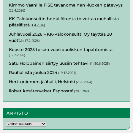
Kimmo Vaanille FISE tavanomainen -luokan pätevyys
(
23.4.2026
)
KK-Palokonsultin henkilökunta toivottaa rauhallista
pääsiäistä
(
1.4.2026
)
Juhlavuosi 2026 – KK-Palokonsultti Oy täyttää 20
vuotta
(
17.2.2026
)
Kooste 2025 toisen vuosipuoliskon tapahtumista
(
12.2.2026
)
Satu Holopainen siirtyy uusiin tehtäviin
(
30.6.2025
)
Rauhallista joulua 2024
(
19.12.2024
)
Herttoniemen jäähalli, Helsinki
(
25.6.2024
)
Iloiset kesäterveiset Espoosta!
(
20.6.2024
)
ARKISTO