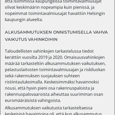
että isommissa kaupungeissa toimintavalmiusajat
olivat keskimäärin nopeampia kuin pienissä, ja
nopeimmat toimintavalmiusajat havaittiin Helsingin
kaupungin alueelta.
ALKUSAMMUTUKSEN ONNISTUMISELLA VAHVA
VAIKUTUS VAHINKOIHIN
Taloudellisten vahinkojen tarkastelussa tiedot
kerättiin vuosilta 2019 ja 2020. Omaisuusvahinkojen
määrää tarkasteltiin alkusammutuksen vaikutuksen,
pelastuslaitosten toimintavalmiusajan ja riskiluokan
sekä rakennuksen suojauksen suhteen
ristiintaulukoimalla. Keskeisimmäksi havainnoksi
nousi, että hyvin pieni osa rakennuspaloista ja
rakennuspalovaaroista aiheuttaa suurimman osan
euromääräisistä vahingoista.
Alkusammutuksen vaikutusta tarkasteltaessa
keskeisinä havaintoina oli, että kun alkusammutus