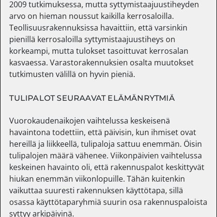
2009 tutkimuksessa, mutta syttymistaajuustiheyden
arvo on hieman noussut kaikilla kerrosaloilla.
Teollisuusrakennuksissa havaittiin, että varsinkin
pienillä kerrosaloilla syttymistaajuustiheys on
korkeampi, mutta tulokset tasoittuvat kerrosalan
kasvaessa. Varastorakennuksien osalta muutokset
tutkimusten välillä on hyvin pieniä.
TULIPALOT SEURAAVAT ELÄMÄNRYTMIÄ
Vuorokaudenaikojen vaihtelussa keskeisenä
havaintona todettiin, että päivisin, kun ihmiset ovat
hereillä ja liikkeellä, tulipaloja sattuu enemmän. Öisin
tulipalojen määrä vähenee. Viikonpäivien vaihtelussa
keskeinen havainto oli, että rakennuspalot keskittyvät
hiukan enemmän viikonlopuille. Tähän kuitenkin
vaikuttaa suuresti rakennuksen käyttötapa, sillä
osassa käyttötaparyhmiä suurin osa rakennuspaloista
syttyy arkipäivinä.