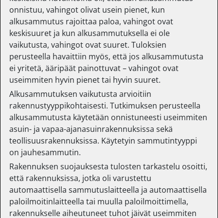
onnistuu, vahingot olivat usein pienet, kun
alkusammutus rajoittaa paloa, vahingot ovat
keskisuuret ja kun alkusammutuksella ei ole
vaikutusta, vahingot ovat suuret. Tuloksien
perusteella havaittiin myös, että jos alkusammutusta
ei yritetä, ääripäät painottuvat – vahingot ovat
useimmiten hyvin pienet tai hyvin suuret.
Alkusammutuksen vaikutusta arvioitiin
rakennustyyppikohtaisesti. Tutkimuksen perusteella
alkusammutusta käytetään onnistuneesti useimmiten
asuin- ja vapaa-ajanasuinrakennuksissa sekä
teollisuusrakennuksissa. Käytetyin sammutintyyppi
on jauhesammutin.
Rakennuksen suojauksesta tulosten tarkastelu osoitti,
että rakennuksissa, jotka oli varustettu
automaattisella sammutuslaitteella ja automaattisella
paloilmoitinlaitteella tai muulla paloilmoittimella,
rakennukselle aiheutuneet tuhot jäivät useimmiten