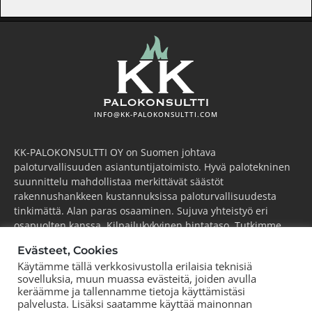
INFO@KK-PALOKONSULTTI.COM
KK-PALOKONSULTTI OY on Suomen johtava
paloturvallisuuden asiantuntijatoimisto. Hyvä palotekninen
suunnittelu mahdollistaa merkittävät säästöt
rakennushankkeen kustannuksissa paloturvallisuudesta
tinkimättä. Alan paras osaaminen. Sujuva yhteistyö eri
osapuolten kanssa. Kilpailukykyinen hintataso. Tutkimme,
kehitämme ja viemme alaa aktiivisesti eteenpäin.
Evästeet, Cookies
ESPOO
(pääkonttori)
Käytämme tällä verkkosivustolla erilaisia teknisiä
sovelluksia, muun muassa evästeitä, joiden avulla
Puh.
+358 44 752 0777
keräämme ja tallennamme tietoja käyttämistäsi
KOUVOLA
palvelusta. Lisäksi saatamme käyttää mainonnan