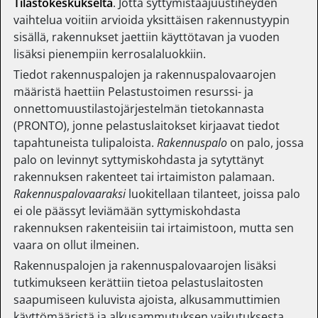
Tilastokeskukselta
. Jotta syttymistaajuustiheyden
vaihtelua voitiin arvioida yksittäisen rakennustyypin
sisällä, rakennukset jaettiin käyttötavan ja vuoden
lisäksi pienempiin kerrosalaluokkiin.
Tiedot rakennuspalojen ja rakennuspalovaarojen
määristä haettiin Pelastustoimen resurssi- ja
onnettomuustilastojärjestelmän tietokannasta
(PRONTO), jonne pelastuslaitokset kirjaavat tiedot
tapahtuneista tulipaloista.
Rakennuspalo
on palo, jossa
palo on levinnyt syttymiskohdasta ja sytyttänyt
rakennuksen rakenteet tai irtaimiston palamaan.
Rakennuspalovaaraksi
luokitellaan tilanteet, joissa palo
ei ole päässyt leviämään syttymiskohdasta
rakennuksen rakenteisiin tai irtaimistoon, mutta sen
vaara on ollut ilmeinen.
Rakennuspalojen ja rakennuspalovaarojen lisäksi
tutkimukseen kerättiin tietoa pelastuslaitosten
saapumiseen kuluvista ajoista, alkusammuttimien
käyttömääristä ja alkusammutuksen vaikutuksesta.