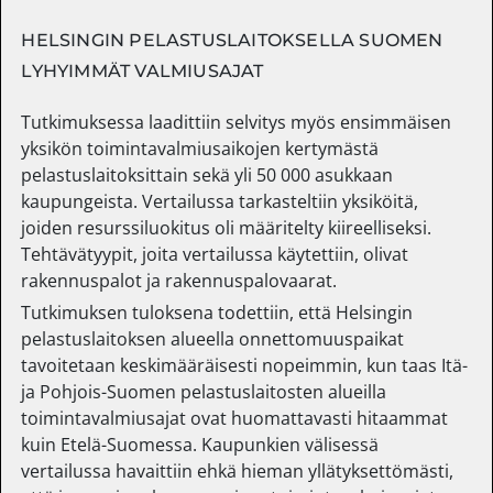
HELSINGIN PELASTUSLAITOKSELLA SUOMEN
LYHYIMMÄT VALMIUSAJAT
Tutkimuksessa laadittiin selvitys myös ensimmäisen
yksikön toimintavalmiusaikojen kertymästä
pelastuslaitoksittain sekä yli 50 000 asukkaan
kaupungeista. Vertailussa tarkasteltiin yksiköitä,
joiden resurssiluokitus oli määritelty kiireelliseksi.
Tehtävätyypit, joita vertailussa käytettiin, olivat
rakennuspalot ja rakennuspalovaarat.
Tutkimuksen tuloksena todettiin, että Helsingin
pelastuslaitoksen alueella onnettomuuspaikat
tavoitetaan keskimääräisesti nopeimmin, kun taas Itä-
ja Pohjois-Suomen pelastuslaitosten alueilla
toimintavalmiusajat ovat huomattavasti hitaammat
kuin Etelä-Suomessa. Kaupunkien välisessä
vertailussa havaittiin ehkä hieman yllätyksettömästi,