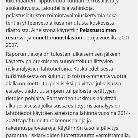
lukumäärien riippuvuutta kunnan kerrosalasta ja
asukasluvusta, taloudellisia vahinkoja,
pelastuslaitosten toimintavalmiuskertymiä sekä
tehtiin yhteenveto alkusammutusta koskevista
tilastoista. Aineistona käytettiin
Pelastustoimen
resurssi- ja onnettomuustilaston
tietoja vuosilta 2001-
2007.
Raportin tietoja on tulosten julkaisemisen jälkeen
käytetty palotekniseen suunnitteluun liittyvien
riskianalyysien lähtötietoina. Koska edellisestä
tutkimuksesta on kulunut jo toistakymmentä vuotta,
alalla on koettu tarpeelliseksi päivittää julkaisussa
esitetyt tiedot uusimpien tulipaloista kerättyjen
tietojen pohjalta. Rantamäen tutkimus päivittää
alkuperäisessä julkaisussa esitetyt riskianalyysien
lähtötiedot käyttäen aineistona lähinnä vuosina 2014-
2020 tapahtuneita rakennuspaloja ja
rakennuspalovaaroja. Käytännön tasolla päivitys
parantaa riskiarvioiden luotettavuutta varmistamalla,