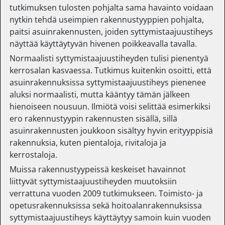
tutkimuksen tulosten pohjalta sama havainto voidaan
nytkin tehdä useimpien rakennustyyppien pohjalta,
paitsi asuinrakennusten, joiden syttymistaajuustiheys
näyttää käyttäytyvän hivenen poikkeavalla tavalla.
Normaalisti syttymistaajuustiheyden tulisi pienentyä
kerrosalan kasvaessa. Tutkimus kuitenkin osoitti, että
asuinrakennuksissa syttymistaajuustiheys pienenee
aluksi normaalisti, mutta kääntyy tämän jälkeen
hienoiseen nousuun. Ilmiötä voisi selittää esimerkiksi
ero rakennustyypin rakennusten sisällä, sillä
asuinrakennusten joukkoon sisältyy hyvin erityyppisiä
rakennuksia, kuten pientaloja, rivitaloja ja
kerrostaloja.
Muissa rakennustyypeissä keskeiset havainnot
liittyvät syttymistaajuustiheyden muutoksiin
verrattuna vuoden 2009 tutkimukseen. Toimisto- ja
opetusrakennuksissa sekä hoitoalanrakennuksissa
syttymistaajuustiheys käyttäytyy samoin kuin vuoden