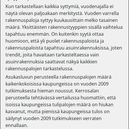
Kun tarkastellaan kaikkia syttymiä, vuodenajalla ei
näytä olevan paljoakaan merkitystä. Vuoden varrella
rakennuspaloja syttyy kuukausittain melko tasainen
määrä. Yksittäisten rakennustyyppien sisällä vaihtelua
tapahtuu enemmän. On kuitenkin syytä ottaa
huomioon, että yli puolet rakennuspaloista ja
rakennuspaloista tapahtuu asuinrakennuksissa, joten
trendit, joita havaitaan tarkasteltaessa vain
asuinrakennuksia saattavat näkyä kaikkien
rakennuspalojen tarkastelussa.
Asukasluvun perusteella rakennuspalojen määrä
kaikenkokoisissa kaupungeissa on vuoden 2009
tutkimuksesta hieman noussut. Kerrosalan
perusteella tehtävässä vertailussa huomattiin, että
isoissa kaupungeissa tulipalojen määrä on hiukan
kasvanut, mutta pienissä kaupungeissa tulos on
säilynyt vuoden 2009 tutkimukseen verraten
ennallaan.