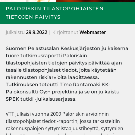
PALORISKIN TILASTOPOHJAISTEN
TIETOJEN PÄIVITYS
Julkaistu
29.9.2022
|
Kirjoittanut
Webmaster
Suomen Pelastusalan Keskusjärjestön julkaisema
tuore tutkimusraportti Paloriskin
tilastopohjaisten tietojen päivitys päivittää ajan
tasalle tilastopohjaiset tiedot, joita käytetään
rakennusten riskiarvioita laadittaessa.
Tutkimuksen toteutti Timo Rantamäki KK-
Palokonsultti Oy:n projektina ja se on julkaistu
SPEK tutkii -julkaisusarjassa.
VTT julkaisi vuonna 2009 Paloriskin arvioinnin
tilastopohjaiset tiedot -raportin, jossa tarkasteltiin
rakennuspalojen syttymistaajuustiheyttä, syttymien