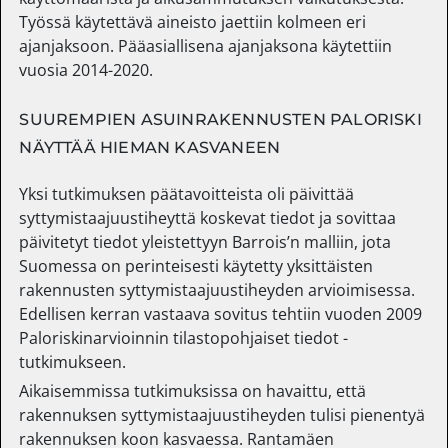
Työssä käytettävä aineisto jaettiin kolmeen eri
ajanjaksoon. Pääasiallisena ajanjaksona käytettiin
vuosia 2014-2020.
SUUREMPIEN ASUINRAKENNUSTEN PALORISKI
NÄYTTÄÄ HIEMAN KASVANEEN
Yksi tutkimuksen päätavoitteista oli päivittää
syttymistaajuustiheyttä koskevat tiedot ja sovittaa
päivitetyt tiedot yleistettyyn Barrois’n malliin, jota
Suomessa on perinteisesti käytetty yksittäisten
rakennusten syttymistaajuustiheyden arvioimisessa.
Edellisen kerran vastaava sovitus tehtiin vuoden 2009
Paloriskinarvioinnin tilastopohjaiset tiedot -
tutkimukseen.
Aikaisemmissa tutkimuksissa on havaittu, että
rakennuksen syttymistaajuustiheyden tulisi pienentyä
rakennuksen koon kasvaessa. Rantamäen