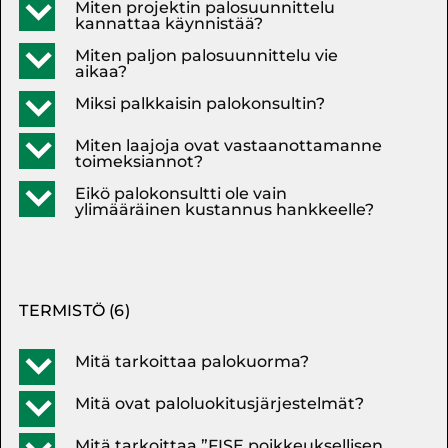
Miten projektin palosuunnittelu
b
kannattaa käynnistää?
Miten paljon palosuunnittelu vie
b
aikaa?
Miksi palkkaisin palokonsultin?
b
Miten laajoja ovat vastaanottamanne
b
toimeksiannot?
Eikö palokonsultti ole vain
b
ylimääräinen kustannus hankkeelle?
TERMISTÖ
(6)
Mitä tarkoittaa palokuorma?
b
Mitä ovat paloluokitusjärjestelmät?
b
Mitä tarkoittaa ”FISE poikkeuksellisen