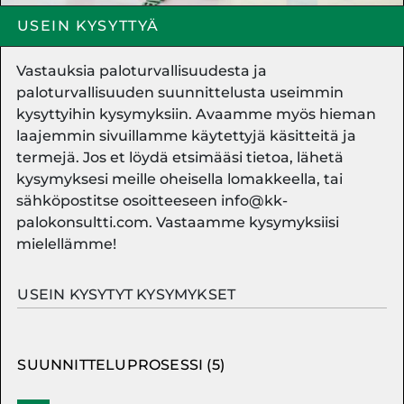
USEIN KYSYTTYÄ
Vastauksia paloturvallisuudesta ja
paloturvallisuuden suunnittelusta useimmin
kysyttyihin kysymyksiin. Avaamme myös hieman
laajemmin sivuillamme käytettyjä käsitteitä ja
termejä. Jos et löydä etsimääsi tietoa, lähetä
kysymyksesi meille oheisella lomakkeella, tai
sähköpostitse osoitteeseen
info@kk-
palokonsultti.com
. Vastaamme kysymyksiisi
mielellämme!
USEIN KYSYTYT KYSYMYKSET
SUUNNITTELUPROSESSI
(5)