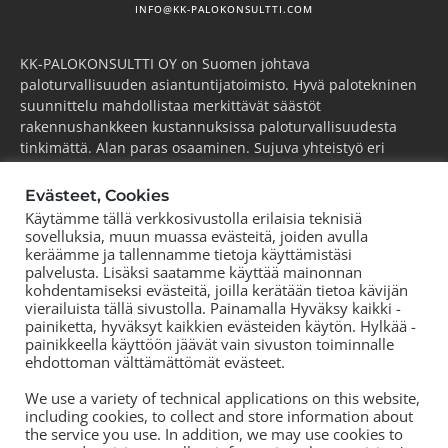
INFO@KK-PALOKONSULTTI.COM
KK-PALOKONSULTTI OY on Suomen johtava
paloturvallisuuden asiantuntijatoimisto. Hyvä palotekninen
suunnittelu mahdollistaa merkittävät säästöt
rakennushankkeen kustannuksissa paloturvallisuudesta
tinkimättä. Alan paras osaaminen. Sujuva yhteistyö eri
osapuolten kanssa. Kilpailukykyinen hintataso. Tutkimme,
kehitämme ja viemme alaa aktiivisesti eteenpäin.
Evästeet, Cookies
Käytämme tällä verkkosivustolla erilaisia teknisiä
ESPOO
(pääkonttori)
sovelluksia, muun muassa evästeitä, joiden avulla
Puh.
+358 44 752 0777
keräämme ja tallennamme tietoja käyttämistäsi
palvelusta. Lisäksi saatamme käyttää mainonnan
KOUVOLA
kohdentamiseksi evästeitä, joilla kerätään tietoa kävijän
Puh.
+358 44 752 0777
vierailuista tällä sivustolla. Painamalla Hyväksy kaikki -
TORNIO
painiketta, hyväksyt kaikkien evästeiden käytön. Hylkää -
Puh.
+358 50 572 8978
painikkeella käyttöön jäävät vain sivuston toiminnalle
ehdottoman välttämättömät evästeet.
TAMPERE
Puh.
+358 44 700 3239
We use a variety of technical applications on this website,
including cookies, to collect and store information about
the service you use. In addition, we may use cookies to