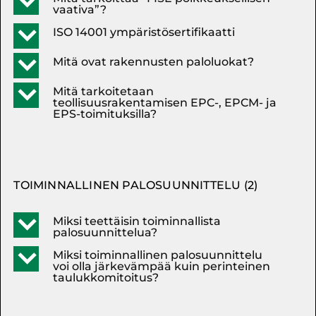
b
vaativa”?
ISO 14001 ympäristösertifikaatti
b
Mitä ovat rakennusten paloluokat?
b
Mitä tarkoitetaan
b
teollisuusrakentamisen EPC-, EPCM- ja
EPS-toimituksilla?
TOIMINNALLINEN PALOSUUNNITTELU
(2)
Miksi teettäisin toiminnallista
b
palosuunnittelua?
Miksi toiminnallinen palosuunnittelu
b
voi olla järkevämpää kuin perinteinen
taulukkomitoitus?