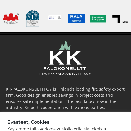
INFO@KK-PALOKONSULTTI.COM
KK-PALOKONSULTTI OY is Finland’s leading fire safety expert
firm. Good design enables savings in project costs and
ensures safe implementation. The best know-how in the
industry. Smooth cooperation with various parties.
Competitive price level. We actively research, develop and
take the industry forward.
Evästeet, Cookies
Käytämme tällä verkkosivustolla erilaisia teknisiä
ESPOO
(pääkonttori)