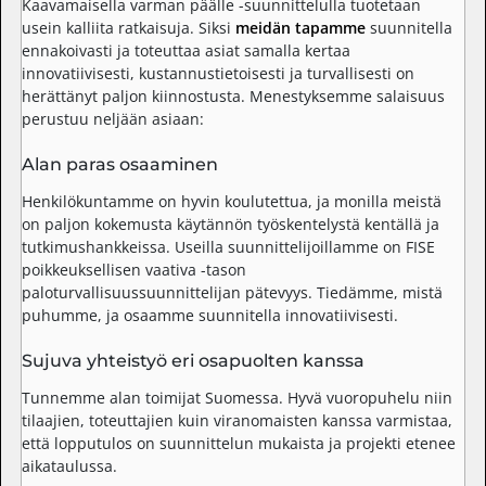
Kaavamaisella varman päälle -suunnittelulla tuotetaan
usein kalliita ratkaisuja. Siksi
meidän tapamme
suunnitella
ennakoivasti ja toteuttaa asiat samalla kertaa
innovatiivisesti, kustannustietoisesti ja turvallisesti on
herättänyt paljon kiinnostusta. Menestyksemme salaisuus
perustuu neljään asiaan:
Alan paras osaaminen
Henkilökuntamme on hyvin koulutettua, ja monilla meistä
on paljon kokemusta käytännön työskentelystä kentällä ja
tutkimushankkeissa. Useilla suunnittelijoillamme on FISE
poikkeuksellisen vaativa -tason
paloturvallisuussuunnittelijan pätevyys. Tiedämme, mistä
puhumme, ja osaamme suunnitella innovatiivisesti.
Sujuva yhteistyö eri osapuolten kanssa
Tunnemme alan toimijat Suomessa. Hyvä vuoropuhelu niin
tilaajien, toteuttajien kuin viranomaisten kanssa varmistaa,
että lopputulos on suunnittelun mukaista ja projekti etenee
aikataulussa.