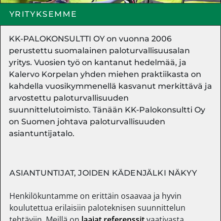
YRITYKSEMME
KK-PALOKONSULTTI OY on vuonna 2006
perustettu suomalainen paloturvallisuusalan
yritys. Vuosien työ on kantanut hedelmää, ja
Kalervo Korpelan yhden miehen praktiikasta on
kahdella vuosikymmenellä kasvanut merkittävä ja
arvostettu paloturvallisuuden
suunnittelutoimisto. Tänään KK-Palokonsultti Oy
on Suomen johtava paloturvallisuuden
asiantuntijatalo.
ASIANTUNTIJAT, JOIDEN KÄDENJÄLKI NÄKYY
Henkilökuntamme on erittäin osaavaa ja hyvin
koulutettua erilaisiin paloteknisen suunnittelun
tehtäviin. Meillä on
laajat referenssit
vaativasta