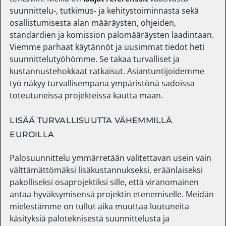
suunnittelu-, tutkimus- ja kehitystoiminnasta sekä
osallistumisesta alan määräysten, ohjeiden,
standardien ja komission palomääräysten laadintaan.
Viemme parhaat käytännöt ja uusimmat tiedot heti
suunnittelutyöhömme. Se takaa turvalliset ja
kustannustehokkaat ratkaisut. Asiantuntijoidemme
työ näkyy turvallisempana ympäristönä sadoissa
toteutuneissa projekteissa kautta maan.
LISÄÄ TURVALLISUUTTA VÄHEMMILLÄ
EUROILLA
Palosuunnittelu ymmärretään valitettavan usein vain
välttämättömäksi lisäkustannukseksi, eräänlaiseksi
pakolliseksi osaprojektiksi sille, että viranomainen
antaa hyväksymisensä projektin etenemiselle. Meidän
mielestämme on tullut aika muuttaa luutuneita
käsityksiä paloteknisestä suunnittelusta ja