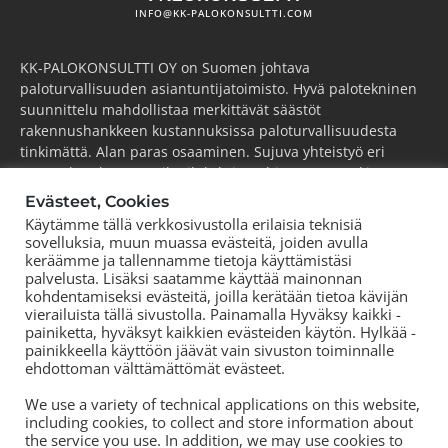
INFO@KK-PALOKONSULTTI.COM
KK-PALOKONSULTTI OY on Suomen johtava
paloturvallisuuden asiantuntijatoimisto. Hyvä palotekninen
suunnittelu mahdollistaa merkittävät säästöt
rakennushankkeen kustannuksissa paloturvallisuudesta
tinkimättä. Alan paras osaaminen. Sujuva yhteistyö eri
osapuolten kanssa. Kilpailukykyinen hintataso. Tutkimme,
kehitämme ja viemme alaa aktiivisesti eteenpäin.
Evästeet, Cookies
Käytämme tällä verkkosivustolla erilaisia teknisiä
ESPOO
(pääkonttori)
sovelluksia, muun muassa evästeitä, joiden avulla
Puh.
+358 44 752 0777
keräämme ja tallennamme tietoja käyttämistäsi
KOUVOLA
palvelusta. Lisäksi saatamme käyttää mainonnan
kohdentamiseksi evästeitä, joilla kerätään tietoa kävijän
Puh.
+358 44 752 0777
vierailuista tällä sivustolla. Painamalla Hyväksy kaikki -
TORNIO
painiketta, hyväksyt kaikkien evästeiden käytön. Hylkää -
Puh.
+358 50 572 8978
painikkeella käyttöön jäävät vain sivuston toiminnalle
ehdottoman välttämättömät evästeet.
TAMPERE
Puh.
+358 44 700 3239
We use a variety of technical applications on this website,
including cookies, to collect and store information about
the service you use. In addition, we may use cookies to