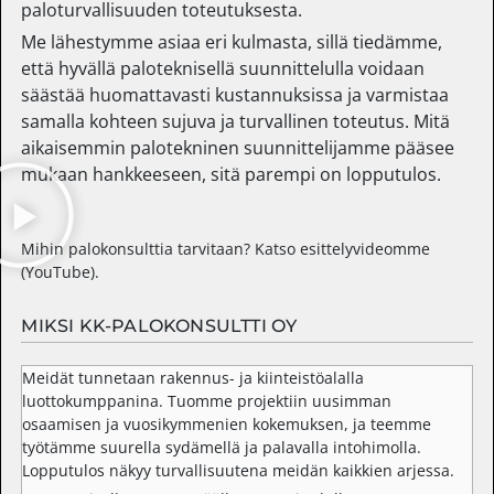
paloturvallisuuden toteutuksesta.
Me lähestymme asiaa eri kulmasta, sillä tiedämme,
että hyvällä paloteknisellä suunnittelulla voidaan
säästää huomattavasti kustannuksissa ja varmistaa
samalla kohteen sujuva ja turvallinen toteutus. Mitä
aikaisemmin palotekninen suunnittelijamme pääsee
mukaan hankkeeseen, sitä parempi on lopputulos.
Mihin palokonsulttia tarvitaan? Katso esittelyvideomme
(YouTube).
MIKSI KK-PALOKONSULTTI OY
Meidät tunnetaan rakennus- ja kiinteistöalalla
luottokumppanina. Tuomme projektiin uusimman
osaamisen ja vuosikymmenien kokemuksen, ja teemme
työtämme suurella sydämellä ja palavalla intohimolla.
Lopputulos näkyy turvallisuutena meidän kaikkien arjessa.