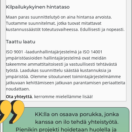
Kilpailukykyinen hintataso
Maan paras suunnittelutyö on aina hintansa arvoista.
Tuotamme suunnitelmat, jotka tuovat mitattavat
kustannussäästöt toteutusvaiheessa. Edullisesti ja nopeasti.
Taattu laatu
ISO 9001 -laadunhallintajärjestelmä ja ISO 14001
ympäristöasioiden hallintajärjestelmä ovat meidän
takeemme ammattitaitoisesti ja vastuullisesti tehtävästä
työstä. Laadukas suunnittelu säästää kustannuksia ja
ympäristöä. Olemme sitoutuneet toimintajärjestelmämme
jatkuvaan kehittämiseen jatkuvan parantamisen periaatteita
noudattaen.
Ota yhteyttä
, kerromme mielellämme lisää!
KK:lla on osaava porukka, jonka
kanssa on ilo tehdä yhteistyötä.
Pienikin projekti hoidetaan huolella ja