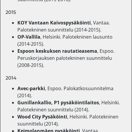
2015
KOY Vantaan Kaivospysäköinti
, Vantaa.
Palotekninen suunnittelu (2014-2015).
OP-Vallila
, Helsinki. Palotekninen lausunto
(2014-2015).
Espoon keskuksen rautatieasema
, Espoo.
Peruskorjauksen palotekninen suunnittelu
(2008-2015).
2014
Avec-parkki
, Espoo. Palokatkosuunnitelma
(2014).
Gunillankallio, P1 pysäköintilaitos
, Helsinki.
Palotekninen suunnittelu (2014).
Wood City Pysäköinti
, Helsinki. Palotekninen
suunnittelu (2014).
Keimolanmäen pysäköinti
, Vantaa.