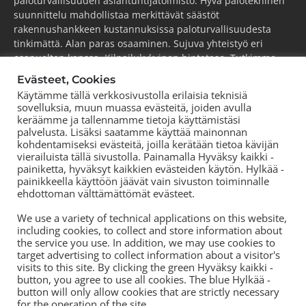
paloturvallisuuden asiantuntijatoimisto. Hyvä palotekninen
suunnittelu mahdollistaa merkittävät säästöt
rakennushankkeen kustannuksissa paloturvallisuudesta
tinkimättä. Alan paras osaaminen. Sujuva yhteistyö eri
osapuolten kanssa. Kilpailukykyinen hintataso. Tutkimme,
kehitämme ja viemme alaa aktiivisesti eteenpäin.
Evästeet, Cookies
Käytämme tällä verkkosivustolla erilaisia teknisiä
ESPOO
(pääkonttori)
sovelluksia, muun muassa evästeitä, joiden avulla
Puh.
+358 44 752 0777
keräämme ja tallennamme tietoja käyttämistäsi
KOUVOLA
palvelusta. Lisäksi saatamme käyttää mainonnan
kohdentamiseksi evästeitä, joilla kerätään tietoa kävijän
Puh.
+358 44 752 0777
vierailuista tällä sivustolla. Painamalla Hyväksy kaikki -
TORNIO
painiketta, hyväksyt kaikkien evästeiden käytön. Hylkää -
Puh.
+358 50 572 8978
painikkeella käyttöön jäävät vain sivuston toiminnalle
ehdottoman välttämättömät evästeet.
TAMPERE
Puh.
+358 44 700 3239
We use a variety of technical applications on this website,
including cookies, to collect and store information about
the service you use. In addition, we may use cookies to
target advertising to collect information about a visitor's
visits to this site. By clicking the green Hyväksy kaikki -
button, you agree to use all cookies. The blue Hylkää -
button will only allow cookies that are strictly necessary
for the operation of the site.