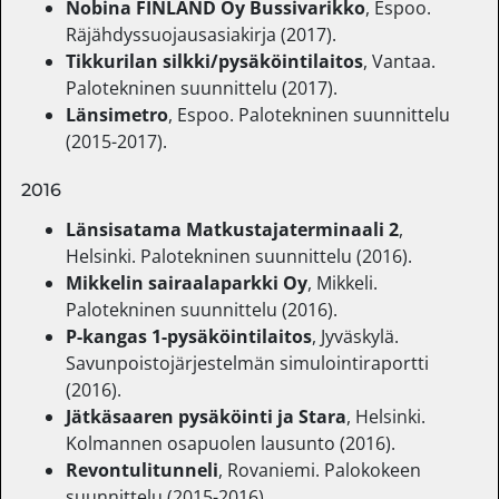
Nobina FINLAND Oy Bussivarikko
, Espoo.
Räjähdyssuojausasiakirja (2017).
Tikkurilan silkki/pysäköintilaitos
, Vantaa.
Palotekninen suunnittelu (2017).
Länsimetro
, Espoo. Palotekninen suunnittelu
(2015-2017).
2016
Länsisatama Matkustajaterminaali 2
,
Helsinki. Palotekninen suunnittelu (2016).
Mikkelin sairaalaparkki Oy
, Mikkeli.
Palotekninen suunnittelu (2016).
P-kangas 1-pysäköintilaitos
, Jyväskylä.
Savunpoistojärjestelmän simulointiraportti
(2016).
Jätkäsaaren pysäköinti ja Stara
, Helsinki.
Kolmannen osapuolen lausunto (2016).
Revontulitunneli
, Rovaniemi. Palokokeen
suunnittelu (2015-2016).