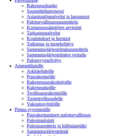
Palvelumme
Rakennushanke
Suunnitteluprosessi
Asiantuntijapalvelut ja lausunnot
Paloturvallisuussuunnittelu
Kustannussäästöjen arviointi
Tarkastuspalvelut
Koulutukset ja luennot
Tutkimus ja tuotekehitys
Sammutusjärjestelmäsuunnittelu
Sammutusjärjestelmien vertailu
Palonsyynselvitys
Ammattilaisille
Arkkitehdeille
Puurakentajille
Rakennusurakoitsijoille
Rakennuttajille
Teollisuusrakentajille
Tuoteteollisuudelle
Vakuutusyhtiöille
Pintaa syvemmälle
Puurakentamisen paloturvallisuus
Palosimulointi
Palosuunnittelu ja hiilijalanjälki
Sammutusjärjestelmät