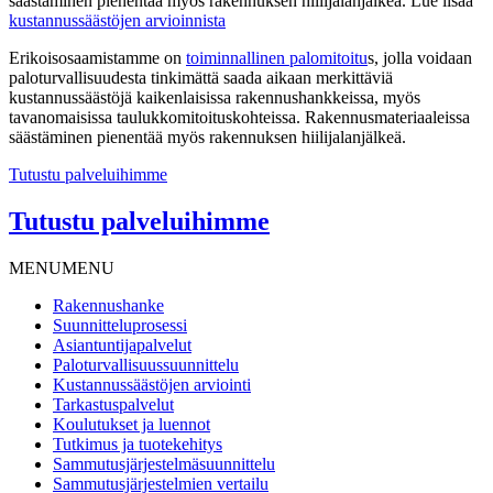
säästäminen pienentää myös rakennuksen hiilijalanjälkeä. Lue lisää
kustannussäästöjen arvioinnista
Erikoisosaamistamme on
toiminnallinen palomitoitu
s, jolla voidaan
paloturvallisuudesta tinkimättä saada aikaan merkittäviä
kustannussäästöjä kaikenlaisissa rakennushankkeissa, myös
tavanomaisissa taulukkomitoituskohteissa. Rakennusmateriaaleissa
säästäminen pienentää myös rakennuksen hiilijalanjälkeä.
Tutustu palveluihimme
Tutustu palveluihimme
MENU
MENU
Rakennushanke
Suunnitteluprosessi
Asiantuntijapalvelut
Paloturvallisuussuunnittelu
Kustannussäästöjen arviointi
Tarkastuspalvelut
Koulutukset ja luennot
Tutkimus ja tuotekehitys
Sammutusjärjestelmäsuunnittelu
Sammutusjärjestelmien vertailu