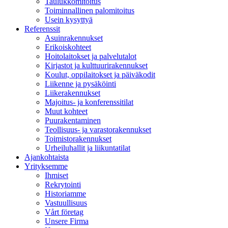
Taulukkomitoitus
Toiminnallinen palomitoitus
Usein kysyttyä
Referenssit
Asuinrakennukset
Erikoiskohteet
Hoitolaitokset ja palvelutalot
Kirjastot ja kulttuurirakennukset
Koulut, oppilaitokset ja päiväkodit
Liikenne ja pysäköinti
Liikerakennukset
Majoitus- ja konferenssitilat
Muut kohteet
Puurakentaminen
Teollisuus- ja varastorakennukset
Toimistorakennukset
Urheiluhallit ja liikuntatilat
Ajankohtaista
Yrityksemme
Ihmiset
Rekrytointi
Historiamme
Vastuullisuus
Vårt företag
Unsere Firma