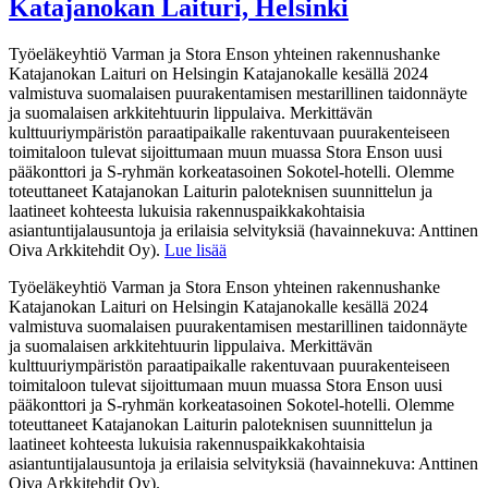
Katajanokan Laituri, Helsinki
Työeläkeyhtiö Varman ja Stora Enson yhteinen rakennushanke
Katajanokan Laituri on Helsingin Katajanokalle kesällä 2024
valmistuva suomalaisen puurakentamisen mestarillinen taidonnäyte
ja suomalaisen arkkitehtuurin lippulaiva. Merkittävän
kulttuuriympäristön paraatipaikalle rakentuvaan puurakenteiseen
toimitaloon tulevat sijoittumaan muun muassa Stora Enson uusi
pääkonttori ja S-ryhmän korkeatasoinen Sokotel-hotelli. Olemme
toteuttaneet Katajanokan Laiturin paloteknisen suunnittelun ja
laatineet kohteesta lukuisia rakennuspaikkakohtaisia
asiantuntijalausuntoja ja erilaisia selvityksiä (havainnekuva: Anttinen
Oiva Arkkitehdit Oy).
Lue lisää
Työeläkeyhtiö Varman ja Stora Enson yhteinen rakennushanke
Katajanokan Laituri on Helsingin Katajanokalle kesällä 2024
valmistuva suomalaisen puurakentamisen mestarillinen taidonnäyte
ja suomalaisen arkkitehtuurin lippulaiva. Merkittävän
kulttuuriympäristön paraatipaikalle rakentuvaan puurakenteiseen
toimitaloon tulevat sijoittumaan muun muassa Stora Enson uusi
pääkonttori ja S-ryhmän korkeatasoinen Sokotel-hotelli. Olemme
toteuttaneet Katajanokan Laiturin paloteknisen suunnittelun ja
laatineet kohteesta lukuisia rakennuspaikkakohtaisia
asiantuntijalausuntoja ja erilaisia selvityksiä (havainnekuva: Anttinen
Oiva Arkkitehdit Oy).