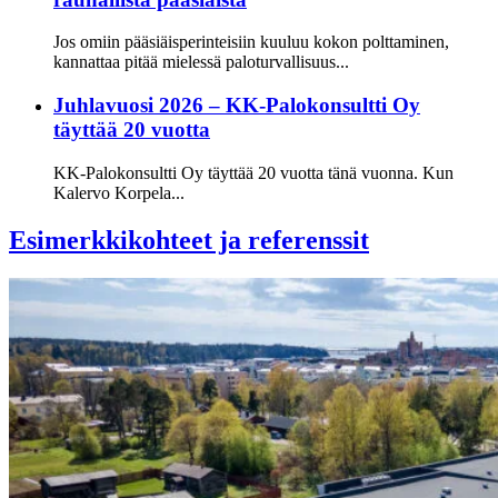
Jos omiin pääsiäisperinteisiin kuuluu kokon polttaminen,
kannattaa pitää mielessä paloturvallisuus...
Juhlavuosi 2026 – KK-Palokonsultti Oy
täyttää 20 vuotta
KK-Palokonsultti Oy täyttää 20 vuotta tänä vuonna. Kun
Kalervo Korpela...
Esimerkkikohteet ja referenssit