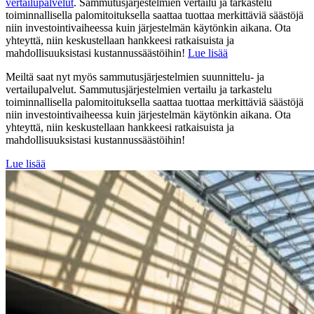
vertailupalvelut
. Sammutusjärjestelmien vertailu ja tarkastelu
toiminnallisella palomitoituksella saattaa tuottaa merkittäviä säästöjä
niin investointivaiheessa kuin järjestelmän käytönkin aikana. Ota
yhteyttä, niin keskustellaan hankkeesi ratkaisuista ja
mahdollisuuksistasi kustannussäästöihin!
Lue lisää
Meiltä saat nyt myös sammutusjärjestelmien suunnittelu- ja
vertailupalvelut. Sammutusjärjestelmien vertailu ja tarkastelu
toiminnallisella palomitoituksella saattaa tuottaa merkittäviä säästöjä
niin investointivaiheessa kuin järjestelmän käytönkin aikana. Ota
yhteyttä, niin keskustellaan hankkeesi ratkaisuista ja
mahdollisuuksistasi kustannussäästöihin!
Lue lisää