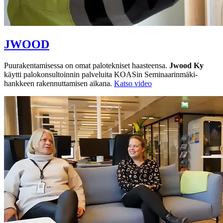
JWOOD
Puurakentamisessa on omat palotekniset haasteensa.
Jwood Ky
käytti palokonsultoinnin palveluita KOASin Seminaarinmäki-
hankkeen rakennuttamisen aikana.
Katso video