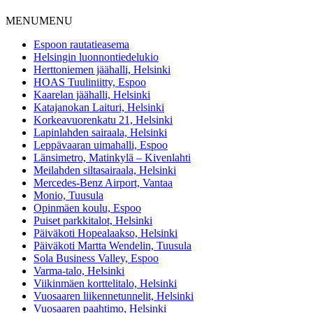
MENU
MENU
Espoon rautatieasema
Helsingin luonnontiedelukio
Herttoniemen jäähalli, Helsinki
HOAS Tuuliniitty, Espoo
Kaarelan jäähalli, Helsinki
Katajanokan Laituri, Helsinki
Korkeavuorenkatu 21, Helsinki
Lapinlahden sairaala, Helsinki
Leppävaaran uimahalli, Espoo
Länsimetro, Matinkylä – Kivenlahti
Meilahden siltasairaala, Helsinki
Mercedes-Benz Airport, Vantaa
Monio, Tuusula
Opinmäen koulu, Espoo
Puiset parkkitalot, Helsinki
Päiväkoti Hopealaakso, Helsinki
Päiväkoti Martta Wendelin, Tuusula
Sola Business Valley, Espoo
Varma-talo, Helsinki
Viikinmäen korttelitalo, Helsinki
Vuosaaren liikennetunnelit, Helsinki
Vuosaaren paahtimo, Helsinki