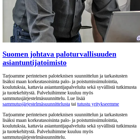
Suomen johtava paloturvallisuuden
asiantuntijatoimisto
Tarjoamme perinteisen paloteknisen suunnittelun ja tarkastusten
lisäksi maan korkeatasoisinta palo- ja poistumissimulointia,
koulutuksia, kattavia asiantuntijapalveluita sekä syvällistä tutkimusta
ja tuotekehitystä. Palveluihimme kuuluu myös
sammutusjärjestelmäsuunnittelu. Lue lisää
sammutusjärjestelmäsuunnittelusta
tai
tutustu yritykseemme
Tarjoamme perinteisen paloteknisen suunnittelun ja tarkastusten
lisäksi maan korkeatasoisinta palo- ja poistumissimulointia,
koulutuksia, kattavia asiantuntijapalveluita sekä syvällistä tutkimusta
ja tuotekehitystä. Palveluihimme kuuluu myös
sammutusjärjestelmäsuunnittelu.