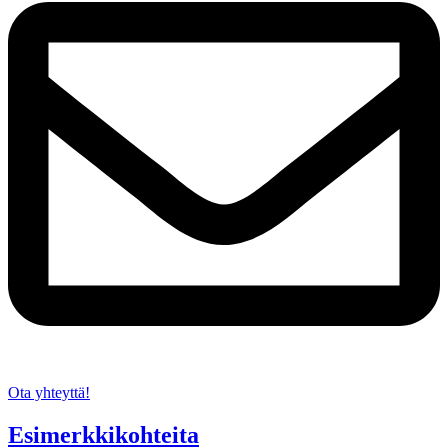
Ota yhteyttä!
Esimerkkikohteita