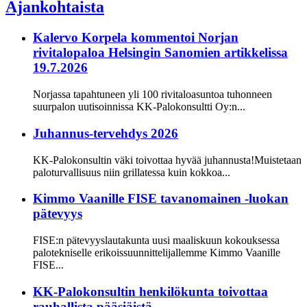
Ajankohtaista
Kalervo Korpela kommentoi Norjan
rivitalopaloa Helsingin Sanomien artikkelissa
19.7.2026
Norjassa tapahtuneen yli 100 rivitaloasuntoa tuhonneen
suurpalon uutisoinnissa KK-Palokonsultti Oy:n...
Juhannus-tervehdys 2026
KK-Palokonsultin väki toivottaa hyvää juhannusta!Muistetaan
paloturvallisuus niin grillatessa kuin kokkoa...
Kimmo Vaanille FISE tavanomainen -luokan
pätevyys
FISE:n pätevyyslautakunta uusi maaliskuun kokouksessa
palotekniselle erikoissuunnittelijallemme Kimmo Vaanille
FISE...
KK-Palokonsultin henkilökunta toivottaa
rauhallista pääsiäistä