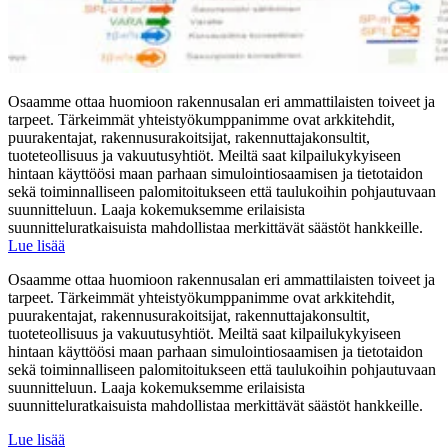
Osaamme ottaa huomioon rakennusalan eri ammattilaisten toiveet ja
tarpeet. Tärkeimmät yhteistyökumppanimme ovat arkkitehdit,
puurakentajat, rakennusurakoitsijat, rakennuttajakonsultit,
tuoteteollisuus ja vakuutusyhtiöt. Meiltä saat kilpailukykyiseen
hintaan käyttöösi maan parhaan simulointiosaamisen ja tietotaidon
sekä toiminnalliseen palomitoitukseen että taulukoihin pohjautuvaan
suunnitteluun. Laaja kokemuksemme erilaisista
suunnitteluratkaisuista mahdollistaa merkittävät säästöt hankkeille.
Lue lisää
Osaamme ottaa huomioon rakennusalan eri ammattilaisten toiveet ja
tarpeet. Tärkeimmät yhteistyökumppanimme ovat arkkitehdit,
puurakentajat, rakennusurakoitsijat, rakennuttajakonsultit,
tuoteteollisuus ja vakuutusyhtiöt. Meiltä saat kilpailukykyiseen
hintaan käyttöösi maan parhaan simulointiosaamisen ja tietotaidon
sekä toiminnalliseen palomitoitukseen että taulukoihin pohjautuvaan
suunnitteluun. Laaja kokemuksemme erilaisista
suunnitteluratkaisuista mahdollistaa merkittävät säästöt hankkeille.
Lue lisää