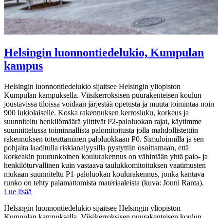
Helsingin luonnontiedelukio, Kumpulan
kampus
Helsingin luonnontiedelukio sijaitsee Helsingin yliopiston
Kumpulan kampuksella. Viisikerroksisen puurakenteisen koulun
joustavissa tiloissa voidaan järjestää opetusta ja muuta toimintaa noin
900 lukiolaiselle. Koska rakennuksen kerrosluku, korkeus ja
suunniteltu henkilömäärä ylittivät P2-paloluokan rajat, käytimme
suunnittelussa toiminnallista palomitoitusta jolla mahdollistettiin
rakennuksen toteuttaminen paloluokkaan P0. Simuloinnilla ja sen
pohjalta laaditulla riskianalyysilla pystyttiin osoittamaan, että
korkeakin puurunkoinen koulurakennus on vähintään yhtä palo- ja
henkilöturvallinen kuin vastaava taulukkomitoituksen vaatimusten
mukaan suunniteltu P1-paloluokan koulurakennus, jonka kantava
runko on tehty palamattomista materiaaleista (kuva: Jouni Ranta).
Lue lisää
Helsingin luonnontiedelukio sijaitsee Helsingin yliopiston
Kumpulan kampuksella. Viisikerroksisen puurakenteisen koulun