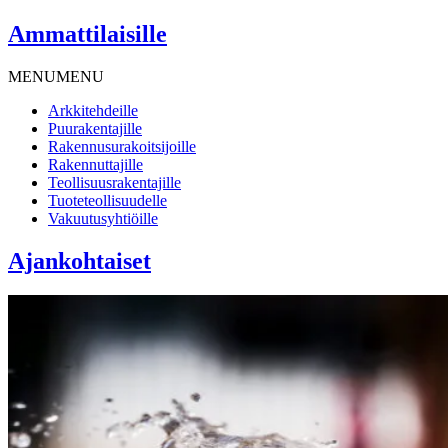
Ammattilaisille
MENU
MENU
Arkkitehdeille
Puurakentajille
Rakennusurakoitsijoille
Rakennuttajille
Teollisuusrakentajille
Tuoteteollisuudelle
Vakuutusyhtiöille
Ajankohtaiset