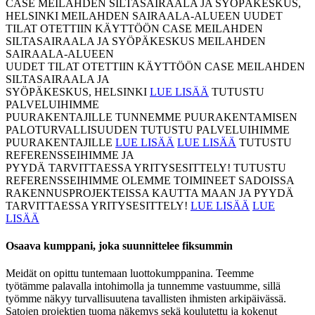
CASE MEILAHDEN SILTASAIRAALA JA SYÖPÄKESKUS,
HELSINKI
MEILAHDEN SAIRAALA-ALUEEN UUDET
TILAT OTETTIIN KÄYTTÖÖN
CASE MEILAHDEN
SILTASAIRAALA JA SYÖPÄKESKUS
MEILAHDEN
SAIRAALA-ALUEEN
UUDET TILAT OTETTIIN KÄYTTÖÖN
CASE MEILAHDEN
SILTASAIRAALA JA
SYÖPÄKESKUS, HELSINKI
LUE LISÄÄ
TUTUSTU
PALVELUIHIMME
PUURAKENTAJILLE
TUNNEMME PUURAKENTAMISEN
PALOTURVALLISUUDEN
TUTUSTU PALVELUIHIMME
PUURAKENTAJILLE
LUE LISÄÄ
LUE LISÄÄ
TUTUSTU
REFERENSSEIHIMME JA
PYYDÄ TARVITTAESSA YRITYSESITTELY!
TUTUSTU
REFERENSSEIHIMME
OLEMME TOIMINEET SADOISSA
RAKENNUSPROJEKTEISSA KAUTTA MAAN
JA PYYDÄ
TARVITTAESSA YRITYSESITTELY!
LUE LISÄÄ
LUE
LISÄÄ
Osaava kumppani, joka suunnittelee fiksummin
Meidät on opittu tuntemaan luottokumppanina. Teemme
työtämme palavalla intohimolla ja tunnemme vastuumme, sillä
työmme näkyy turvallisuutena tavallisten ihmisten arkipäivässä.
Satojen projektien tuoma näkemys sekä koulutettu ja kokenut