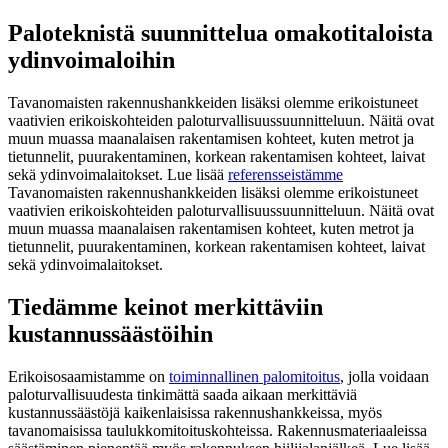
Paloteknistä suunnittelua omakotitaloista
ydinvoimaloihin
Tavanomaisten rakennushankkeiden lisäksi olemme erikoistuneet
vaativien erikoiskohteiden paloturvallisuussuunnitteluun. Näitä ovat
muun muassa maanalaisen rakentamisen kohteet, kuten metrot ja
tietunnelit, puurakentaminen, korkean rakentamisen kohteet, laivat
sekä ydinvoimalaitokset. Lue lisää
referensseistämme
Tavanomaisten rakennushankkeiden lisäksi olemme erikoistuneet
vaativien erikoiskohteiden paloturvallisuussuunnitteluun. Näitä ovat
muun muassa maanalaisen rakentamisen kohteet, kuten metrot ja
tietunnelit, puurakentaminen, korkean rakentamisen kohteet, laivat
sekä ydinvoimalaitokset.
Tiedämme keinot merkittäviin
kustannussäästöihin
Erikoisosaamistamme on
toiminnallinen palomitoitus
, jolla voidaan
paloturvallisuudesta tinkimättä saada aikaan merkittäviä
kustannussäästöjä kaikenlaisissa rakennushankkeissa, myös
tavanomaisissa taulukkomitoituskohteissa. Rakennusmateriaaleissa