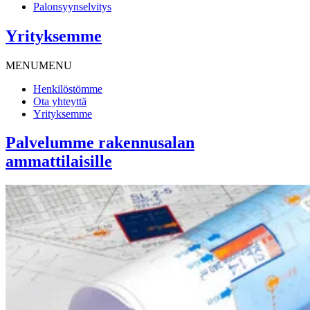
Palonsyynselvitys
Yrityksemme
MENU
MENU
Henkilöstömme
Ota yhteyttä
Yrityksemme
Palvelumme rakennusalan
ammattilaisille