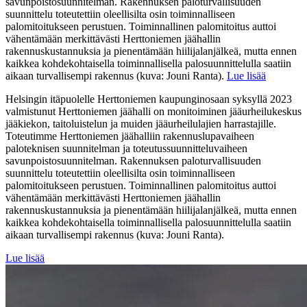
savunpoistosuunnitelman. Rakennuksen paloturvallisuuden
suunnittelu toteutettiin oleellisilta osin toiminnalliseen
palomitoitukseen perustuen. Toiminnallinen palomitoitus auttoi
vähentämään merkittävästi Herttoniemen jäähallin
rakennuskustannuksia ja pienentämään hiilijalanjälkeä, mutta ennen
kaikkea kohdekohtaisella toiminnallisella palosuunnittelulla saatiin
aikaan turvallisempi rakennus (kuva: Jouni Ranta).
Lue lisää
Helsingin itäpuolelle Herttoniemen kaupunginosaan syksyllä 2023
valmistunut Herttoniemen jäähalli on monitoiminen jääurheilukeskus
jääkiekon, taitoluistelun ja muiden jääurheilulajien harrastajille.
Toteutimme Herttoniemen jäähalliin rakennuslupavaiheen
paloteknisen suunnitelman ja toteutussuunnitteluvaiheen
savunpoistosuunnitelman. Rakennuksen paloturvallisuuden
suunnittelu toteutettiin oleellisilta osin toiminnalliseen
palomitoitukseen perustuen. Toiminnallinen palomitoitus auttoi
vähentämään merkittävästi Herttoniemen jäähallin
rakennuskustannuksia ja pienentämään hiilijalanjälkeä, mutta ennen
kaikkea kohdekohtaisella toiminnallisella palosuunnittelulla saatiin
aikaan turvallisempi rakennus (kuva: Jouni Ranta).
Lue lisää