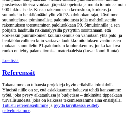
joustavissa tiloissa voidaan järjestää opetusta ja muuta toimintaa noin
900 lukiolaiselle. Koska rakennuksen kerrosluku, korkeus ja
suunniteltu henkilömäärä ylittivät P2-paloluokan rajat, käytimme
suunnittelussa toiminnallista palomitoitusta jolla mahdollistettiin
rakennuksen toteuttaminen paloluokkaan P0. Simuloinnilla ja sen
pohjalta laaditulla riskianalyysilla pystyttiin osoittamaan, että
korkeakin puurunkoinen koulurakennus on vähintään yhtä palo- ja
henkilöturvallinen kuin vastaava taulukkomitoituksen vaatimusten
mukaan suunniteltu P1-paloluokan koulurakennus, jonka kantava
runko on tehty palamattomista materiaaleista (kuva: Jouni Ranta).
Lue lisää
Referenssit
Takanamme on tuhansia projekteja hyvin erilaisilla toimialoilla.
Yhteistä niille on se, että asiakkaamme haluavat tehdä kanssamme
työtä, joka pysyy aikataulussa ja budjetissa – tinkimättä tippaakaan
turvallisuudesta, joka on kaikessa tekemisessämme aina ensisijalla.
Tutustu referensseihimme
ja
pyydä tarvittaessa esittely
palveluistamme
.