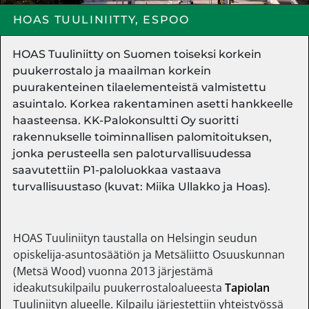
HOAS TUULINIITTY, ESPOO
HOAS Tuuliniitty on Suomen toiseksi korkein
puukerrostalo ja maailman korkein
puurakenteinen tilaelementeistä valmistettu
asuintalo. Korkea rakentaminen asetti hankkeelle
haasteensa. KK-Palokonsultti Oy suoritti
rakennukselle toiminnallisen palomitoituksen,
jonka perusteella sen paloturvallisuudessa
saavutettiin P1-paloluokkaa vastaava
turvallisuustaso (kuvat: Miika Ullakko ja Hoas).
HOAS Tuuliniityn taustalla on Helsingin seudun
opiskelija-asuntosäätiön ja Metsäliitto Osuuskunnan
(Metsä Wood) vuonna 2013 järjestämä
ideakutsukilpailu puukerrostaloalueesta
Tapiolan
Tuuliniityn alueelle. Kilpailu järjestettiin yhteistyössä