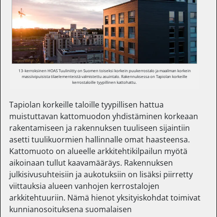
13-kerroksinen HOAS Tuuliniitty on Suomen toiseksi korkein puukerrostalo ja maailman korkein
massiivipuisista tilaelementeistä valmistettu asuintalo. Rakennuksessa on Tapiolan korkeille
kerrostaloille tyypillinen kattohattu.
Tapiolan korkeille taloille tyypillisen hattua
muistuttavan kattomuodon yhdistäminen korkeaan
rakentamiseen ja rakennuksen tuuliseen sijaintiin
asetti tuulikuormien hallinnalle omat haasteensa.
Kattomuoto on alueelle arkkitehtikilpailun myötä
aikoinaan tullut kaavamääräys. Rakennuksen
julkisivusuhteisiin ja aukotuksiin on lisäksi piirretty
viittauksia alueen vanhojen kerrostalojen
arkkitehtuuriin. Nämä hienot yksityiskohdat toimivat
kunnianosoituksena suomalaisen