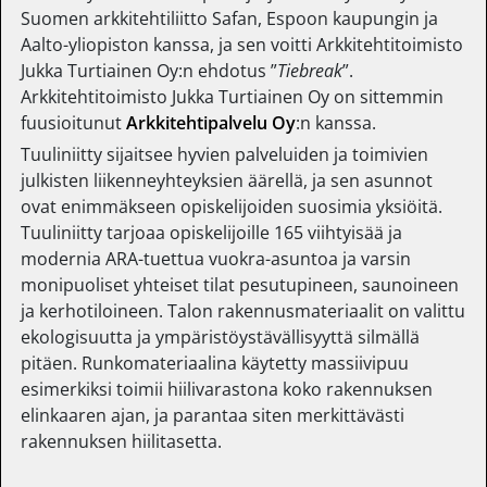
Suomen arkkitehtiliitto Safan, Espoon kaupungin ja
Aalto-yliopiston kanssa, ja sen voitti Arkkitehtitoimisto
Jukka Turtiainen Oy:n ehdotus ”
Tiebreak
”.
Arkkitehtitoimisto Jukka Turtiainen Oy on sittemmin
fuusioitunut
Arkkitehtipalvelu Oy
:n kanssa.
Tuuliniitty sijaitsee hyvien palveluiden ja toimivien
julkisten liikenneyhteyksien äärellä, ja sen asunnot
ovat enimmäkseen opiskelijoiden suosimia yksiöitä.
Tuuliniitty tarjoaa opiskelijoille 165 viihtyisää ja
modernia ARA-tuettua vuokra-asuntoa ja varsin
monipuoliset yhteiset tilat pesutupineen, saunoineen
ja kerhotiloineen. Talon rakennusmateriaalit on valittu
ekologisuutta ja ympäristöystävällisyyttä silmällä
pitäen. Runkomateriaalina käytetty massiivipuu
esimerkiksi toimii hiilivarastona koko rakennuksen
elinkaaren ajan, ja parantaa siten merkittävästi
rakennuksen hiilitasetta.