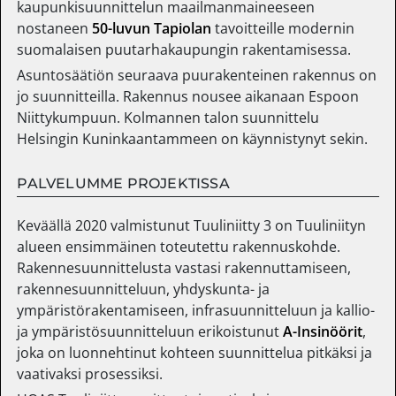
kaupunkisuunnittelun maailmanmaineeseen
nostaneen
50-luvun Tapiolan
tavoitteille modernin
suomalaisen puutarhakaupungin rakentamisessa.
Asuntosäätiön seuraava puurakenteinen rakennus on
jo suunnitteilla. Rakennus nousee aikanaan Espoon
Niittykumpuun. Kolmannen talon suunnittelu
Helsingin Kuninkaantammeen on käynnistynyt sekin.
PALVELUMME PROJEKTISSA
Keväällä 2020 valmistunut Tuuliniitty 3 on Tuuliniityn
alueen ensimmäinen toteutettu rakennuskohde.
Rakennesuunnittelusta vastasi rakennuttamiseen,
rakennesuunnitteluun, yhdyskunta- ja
ympäristörakentamiseen, infrasuunnitteluun ja kallio-
ja ympäristösuunnitteluun erikoistunut
A-Insinöörit
,
joka on luonnehtinut kohteen suunnittelua pitkäksi ja
vaativaksi prosessiksi.