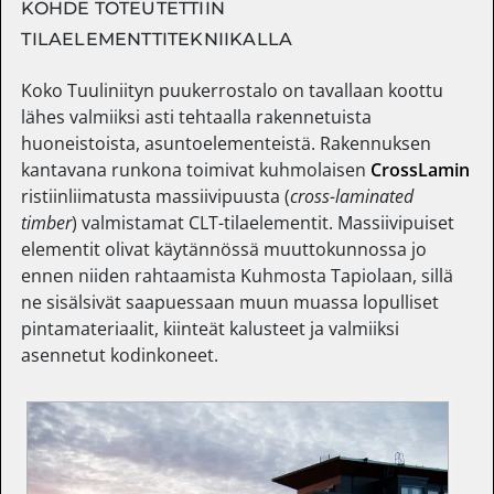
KOHDE TOTEUTETTIIN
TILAELEMENTTITEKNIIKALLA
Koko Tuuliniityn puukerrostalo on tavallaan koottu
lähes valmiiksi asti tehtaalla rakennetuista
huoneistoista, asuntoelementeistä. Rakennuksen
kantavana runkona toimivat kuhmolaisen
CrossLamin
ristiinliimatusta massiivipuusta (
cross-laminated
timber
) valmistamat CLT-tilaelementit. Massiivipuiset
elementit olivat käytännössä muuttokunnossa jo
ennen niiden rahtaamista Kuhmosta Tapiolaan, sillä
ne sisälsivät saapuessaan muun muassa lopulliset
pintamateriaalit, kiinteät kalusteet ja valmiiksi
asennetut kodinkoneet.