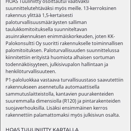
HOAS Tuuliniitty osoittautui vaativaksi
suunnittelutehtäväksi myös meille. 13-kerroksinen
rakennus ylittää 1,5-kertaisesti
paloturvallisuusmääräysten salliman
taulukkomitoituksella suunniteltavan
asuinrakennuksen enimmäiskorkeuden, joten KK-
Palokonsultti Oy suoritti rakennukselle toiminnallisen
palomitoituksen. Paloturvallisuuden suunnittelussa
kiinnitettiin erityistä huomiota alhaisen sortuman
todennäköisyyteen, julkisivupalon hallintaan ja
henkilöturvallisuuteen.
P1-paloluokkaa vastaava turvallisuustaso saavutettiin
rakennukseen asennetulla automaattisella
sammutuslaitteistolla, kantavien puurakenteiden
suuremmalla dimensiolla (R120) ja pintarakenteiden
suojaverhouksilla. Lisäksi ensimmäinen kerros
rakennettiin palamattomaksi myös julkisivun osalta.
HOAS TUULINIITTY KARTALLA