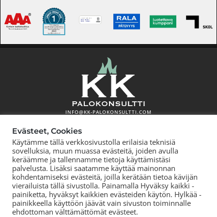
INFO@KK-PALOKONSULTTI.COM
Evästeet, Cookies
KK-PALOKONSULTTI OY on Suomen johtava
Käytämme tällä verkkosivustolla erilaisia teknisiä
paloturvallisuuden asiantuntijatoimisto. Hyvä palotekninen
sovelluksia, muun muassa evästeitä, joiden avulla
suunnittelu mahdollistaa merkittävät säästöt
keräämme ja tallennamme tietoja käyttämistäsi
palvelusta. Lisäksi saatamme käyttää mainonnan
rakennushankkeen kustannuksissa paloturvallisuudesta
kohdentamiseksi evästeitä, joilla kerätään tietoa kävijän
tinkimättä. Alan paras osaaminen. Sujuva yhteistyö eri
vierailuista tällä sivustolla. Painamalla Hyväksy kaikki -
osapuolten kanssa. Kilpailukykyinen hintataso. Tutkimme,
painiketta, hyväksyt kaikkien evästeiden käytön. Hylkää -
kehitämme ja viemme alaa aktiivisesti eteenpäin.
painikkeella käyttöön jäävät vain sivuston toiminnalle
ehdottoman välttämättömät evästeet.