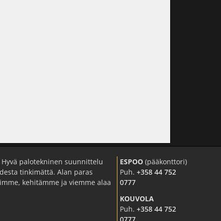
 Hyvä palotekninen suunnittelu
ESPOO
(pääkonttori)
desta tinkimättä. Alan paras
Puh.
+358 44 752
utkimme, kehitämme ja viemme alaa
0777
KOUVOLA
Puh.
+358 44 752
0777