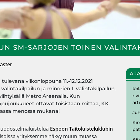
N SM-SARJOJEN TOINEN VALINTA
ster
AJ
 tulevana viikonloppuna 11.-12.12.2021
lintakilpailun ja minorien 1. valintakilpailun.
Kal
riv
iihtyisällä Metro Areenalla. Kun
art
ujoukkueet ottavat toisistaan mittaa, KK-
kaassa menossa mukana!
Ju
Kim
 muodostelmaluistelua
Espoon Taitoluisteluklubin
pät
kisoissa yrityksemme näkyy muun muassa
KK-