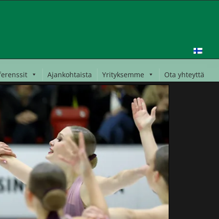
ferenssit
Ajankohtaista
Yrityksemme
Ota yhteyttä