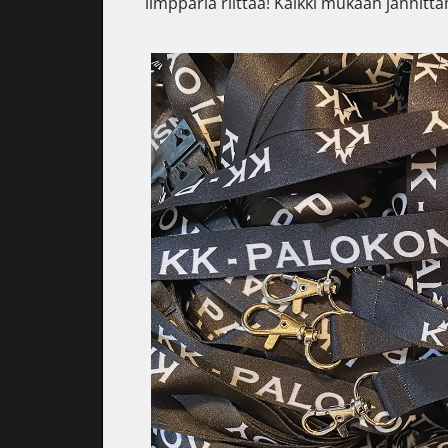
limpparia riittää! Kaikki mukaan jännitt