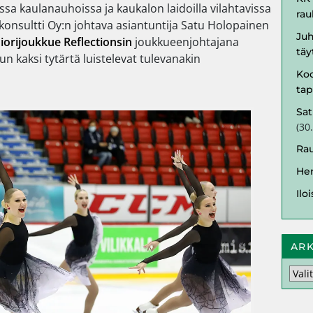
duissa kaulanauhoissa ja kaukalon laidoilla vilahtavissa
rau
konsultti Oy:n johtava asiantuntija Satu Holopainen
Juh
iorijoukkue Reflectionsin
joukkueenjohtajana
täy
n kaksi tytärtä luistelevat tulevanakin
Koo
ta
Sat
(
30
Rau
Her
Ilo
ARK