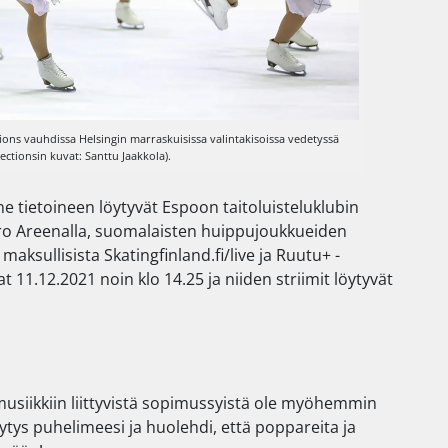
ions vauhdissa Helsingin marraskuisissa valintakisoissa vedetyssä
ectionsin kuvat: Santtu Jaakkola).
ne tietoineen löytyvät Espoon taitoluisteluklubin
etro Areenalla, suomalaisten huippujoukkueiden
maksullisista Skatingfinland.fi/live ja Ruutu+ -
t 11.12.2021 noin klo 14.25 ja niiden striimit löytyvät
n musiikkiin liittyvistä sopimussyistä ole myöhemmin
älytys puhelimeesi ja huolehdi, että poppareita ja