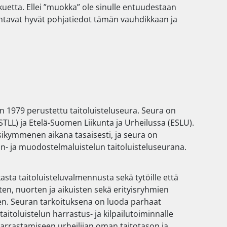
ukkuetta. Ellei ”muokka” ole sinulle entuudestaan
 antavat hyvät pohjatiedot tämän vauhdikkaan ja
 1979 perustettu taitoluisteluseura. Seura on
STLL) ja Etelä-Suomen Liikunta ja Urheilussa (ESLU).
ikymmenen aikana tasaisesti, ja seura on
in- ja muodostelmaluistelun taitoluisteluseurana.
asta taitoluisteluvalmennusta sekä tytöille että
ten, nuorten ja aikuisten sekä erityisryhmien
en. Seuran tarkoituksena on luoda parhaat
taitoluistelun harrastus- ja kilpailutoiminnalle
harrastamiseen urheilijan oman taitotason ja