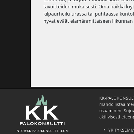
tavoitteiden mukaisesti. Oma paikka löyty
kilpaurheilu-urassa tai puhtaassa kuntol
hyvät eväät elämänmittaiseen liikunnan
KK-PALOKONSULTTI
mahdollistaa mer
osaaminen. Sujuv
aktiivisesti eteen
YRITYKSEM
INFO@KK-PALOKONSULTTI.COM