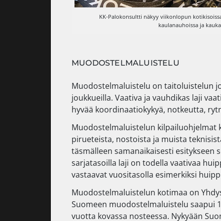
KK-Palokonsultti näkyy viikonlopun kotikisoissa
kaulanauhoissa ja kaukal
MUODOSTELMALUISTELU
Muodostelmaluistelu on taitoluistelun jo
joukkueilla. Vaativa ja vauhdikas laji vaati
hyvää koordinaatiokykyä, notkeutta, ryt
Muodostelmaluistelun kilpailuohjelmat koo
pirueteista, nostoista ja muista teknisis
täsmälleen samanaikaisesti esitykseen s
sarjatasoilla laji on todella vaativaa hui
vastaavat vuositasolla esimerkiksi huip
Muodostelmaluistelun kotimaa on Yhdysval
Suomeen muodostelmaluistelu saapui 198
vuotta kovassa nosteessa. Nykyään Suom