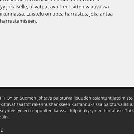
y jokaiselle, olivatpa tavoitteet sitten vaativassa
iikunnassa. Luistelu on upea harrastus, joka antaa
 harrastamiseen.
 OY on Suomen johtava paloturvallisuuden asiantuntijatoimisto.
kittävät säästöt rakennushankkeen kustannuksissa paloturvallisuu
a yhteistyö eri osapuolten kanssa. Kilpailukykyinen hintataso. T
päin.
ME