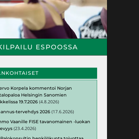
KILPAILU ESPOOSSA
ANKOHTAISET
ervo Korpela kommentoi Norjan
italopaloa Helsingin Sanomien
(
4.8.2026
)
ikkelissa 19.7.2026
(
17.6.2026
)
hannus-tervehdys 2026
mo Vaanille FISE tavanomainen -luokan
(
23.4.2026
)
evyys
Palokonsultin henkilökunta toivottaa