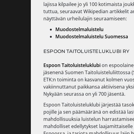
lajissa kilpailee jo yli 100 kotimaista jo
tuttua, seuraavat Wikipedian artikkelit
näyttävän urheilulajin seuraamiseen:
Muodostelmaluistelu
Muodostelmaluistelu Suomessa
ESPOON TAITOLUISTELUKLUBI RY
Espoon Taitoluisteluklubi
on espoolainen
jäsenenä Suomen Taitoluisteluliittossa (
ETK:n toiminta on kasvanut kolmen vuos
vakiinnuttanut paikkansa aktiivisena yks
Nykyään seurassa on yli 700 jäsentä.
Espoon Taitoluisteluklubi järjestää tasok
pojille ja sen päämääränä on edistää las
mahdollisuuksia luistelun harrastamise
mahdolliset edellytykset laajamittaiselle 
Espoossa, ja tarjota mahdollisuus lajin 