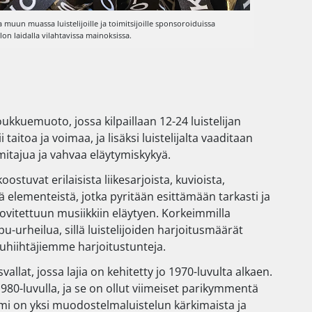
 muun muassa luistelijoille ja toimitsijoille sponsoroiduissa
on laidalla vilahtavissa mainoksissa.
ukkuemuoto, jossa kilpaillaan 12-24 luistelijan
i taitoa ja voimaa, ja lisäksi luistelijalta vaaditaan
mitajua ja vahvaa eläytymiskykyä.
stuvat erilaisista liikesarjoista, kuvioista,
tä elementeistä, jotka pyritään esittämään tarkasti ja
ovitettuun musiikkiin eläytyen. Korkeimmilla
ppu-urheilua, sillä luistelijoiden harjoitusmäärät
puhiihtäjiemme harjoitustunteja.
lat, jossa lajia on kehitetty jo 1970-luvulta alkaen.
0-luvulla, ja se on ollut viimeiset parikymmentä
i on yksi muodostelmaluistelun kärkimaista ja