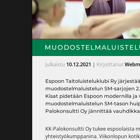
MUODOSTELMALUISTELU
Julkaistu
10.12.2021
|
Kirjoittanut
Webma
Espoon Taitoluisteluklubi Ry järjestää
muodostelmaluistelun SM-sarjojen 2. va
Kisat pidetään Espoon modernilla ja v
muodostelmaluistelun SM-tason huipp
Palokonsultti Oy jännittää vauhdik
KK-Palokonsultti Oy tukee espoolaista
yhteistyökumppanina. Viikonlopun koti