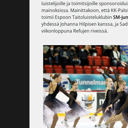
luistelijoille ja toimitsijoille sponsoroi
mainoksissa. Mainittakoon, että KK-Palo
toimii Espoon Taitoluisteluklubin
SM-jun
yhdessä Johanna Hilpisen kanssa, ja Sadu
viikonloppuna Refujen riveissä.