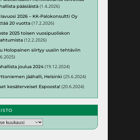
(
1.4.2026
)
hallista pääsiäistä
lavuosi 2026 – KK-Palokonsultti Oy
(
17.2.2026
)
ttää 20 vuotta
ste 2025 toisen vuosipuoliskon
(
12.2.2026
)
pahtumista
u Holopainen siirtyy uusiin tehtäviin
.6.2025
)
(
19.12.2024
)
hallista joulua 2024
(
25.6.2024
)
ttoniemen jäähalli, Helsinki
(
20.6.2024
)
iset kesäterveiset Espoosta!
ISTO