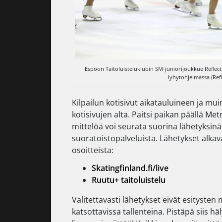
Espoon Taitoluisteluklubin SM-juniorijoukkue Reflect
lyhytohjelmassa (Refl
Kilpailun kotisivut aikatauluineen ja mui
kotisivujen alta. Paitsi paikan päällä M
mittelöä voi seurata suorina lähetyksinä 
suoratoistopalveluista. Lähetykset alkava
osoitteista:
Skatingfinland.fi/live
Ruutu+ taitoluistelu
Valitettavasti lähetykset eivät esityste
katsottavissa tallenteina. Pistäpä siis h