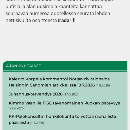
uutisia ja alan uusimpia käänteitä kannattaa
seuraavaa numeroa odotellessa seurata lehden
nettisivuilta osoitteesta
iradar.fi
.
AJANKOHTAISET
Kalervo Korpela kommentoi Norjan rivitalopaloa
Helsingin Sanomien artikkelissa 19.7.2026
(
4.8.2026
)
Juhannus-tervehdys 2026
(
17.6.2026
)
Kimmo Vaanille FISE tavanomainen -luokan pätevyys
(
23.4.2026
)
KK-Palokonsultin henkilökunta toivottaa rauhallista
pääsiäistä
(
1.4.2026
)