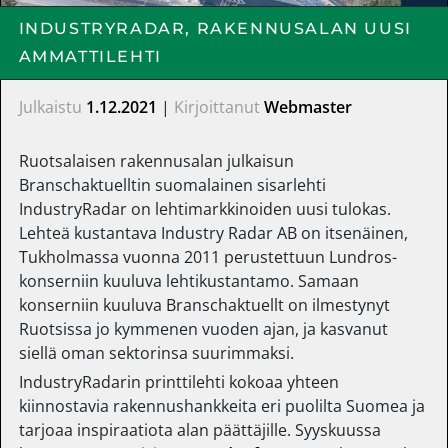
INDUSTRYRADAR, RAKENNUSALAN UUSI
AMMATTILEHTI
Julkaistu
1.12.2021
|
Kirjoittanut
Webmaster
Ruotsalaisen rakennusalan julkaisun
Branschaktuelltin suomalainen sisarlehti
IndustryRadar on lehtimarkkinoiden uusi tulokas.
Lehteä kustantava Industry Radar AB on itsenäinen,
Tukholmassa vuonna 2011 perustettuun Lundros-
konserniin kuuluva lehtikustantamo. Samaan
konserniin kuuluva Branschaktuellt on ilmestynyt
Ruotsissa jo kymmenen vuoden ajan, ja kasvanut
siellä oman sektorinsa suurimmaksi.
IndustryRadarin printtilehti kokoaa yhteen
kiinnostavia rakennushankkeita eri puolilta Suomea ja
tarjoaa inspiraatiota alan päättäjille. Syyskuussa