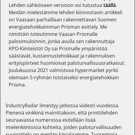
Lehden sähköiseen versioon voi tutustua
täällä
.
Meidän mielestämme lehden kiinnostavin artikkeli
on Vaasaan parhaillaan rakennettavan Suomen
energiatehokkaimman Prisman esittely. Me
nimittäin toteutimme Vaasan Prismalle
palosimuloinnin, jonka avulla sen rakennuttaja
KPO-Kiinteistöt Oy sai Prismalle ympäristöä
säästävät, kustannustehokkaat ja rakennuksen
erityispiirteet huomioivat paloturvallisuusratkaisut.
Joulukuussa 2021 valmistuva hypermarket pyrkii
olemaan S-ryhmän toistaiseksi energiatehokkain
Prisma.
lndustryRadar ilmestyy jatkossa viidesti vuodessa.
Pienenä vinkkinä mainittakoon, että printtilehden
seuraavassa numerossa esitellään lisää
mielenkiintoisia kohteita, joiden paloturvallisuuden
suunnittelu on meidän käsialaamme. Tuoreimpia