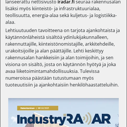
lanseerattu nettisivusto
iradar.fi
seuraa rakennusalan
lisäksi myös kiinteistö- ja infrastruktuurialaa,
teollisuutta, energia-alaa sekä kuljetus- ja logistiikka-
alaa.
Lehtiuutuuden tavoitteena on tarjota ajankohtaista ja
käytännönläheistä sisältöä ydinlukijakunnalleen,
rakennuttajille, kiinteistönomistajille, arkkitehdeille,
urakoitsijoille ja alan päättäjille. Lehti keskittyy
rakennusalan hankkeisiin ja alan toimijoihin, ja sen
visiona on sisältö, josta on käytännön hyötyä ja joka
avaa liiketoimintamahdollisuuksia. Tulevissa
numeroissa päästään tutustumaan myös
tuoteuutisiin ja ajankohtaisiin henkilöhaastatteluihin.