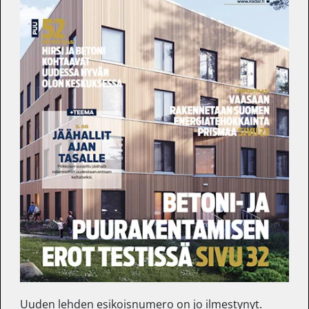
Uuden lehden esikoisnumero on jo ilmestynyt.