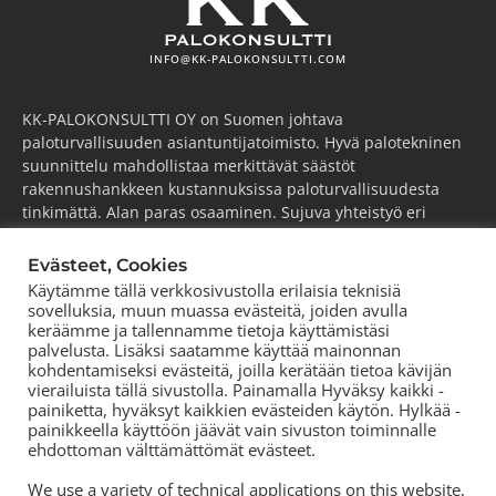
INFO@KK-PALOKONSULTTI.COM
KK-PALOKONSULTTI OY on Suomen johtava
paloturvallisuuden asiantuntijatoimisto. Hyvä palotekninen
suunnittelu mahdollistaa merkittävät säästöt
rakennushankkeen kustannuksissa paloturvallisuudesta
tinkimättä. Alan paras osaaminen. Sujuva yhteistyö eri
osapuolten kanssa. Kilpailukykyinen hintataso. Tutkimme,
kehitämme ja viemme alaa aktiivisesti eteenpäin.
Evästeet, Cookies
Käytämme tällä verkkosivustolla erilaisia teknisiä
ESPOO
(pääkonttori)
sovelluksia, muun muassa evästeitä, joiden avulla
Puh.
+358 44 752 0777
keräämme ja tallennamme tietoja käyttämistäsi
palvelusta. Lisäksi saatamme käyttää mainonnan
KOUVOLA
kohdentamiseksi evästeitä, joilla kerätään tietoa kävijän
Puh.
+358 44 752 0777
vierailuista tällä sivustolla. Painamalla Hyväksy kaikki -
TORNIO
painiketta, hyväksyt kaikkien evästeiden käytön. Hylkää -
Puh.
+358 50 572 8978
painikkeella käyttöön jäävät vain sivuston toiminnalle
ehdottoman välttämättömät evästeet.
TAMPERE
Puh.
+358 44 700 3239
We use a variety of technical applications on this website,