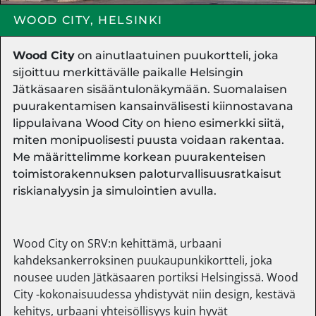
WOOD CITY, HELSINKI
Wood City
on ainutlaatuinen puukortteli, joka
sijoittuu merkittävälle paikalle Helsingin
Jätkäsaaren sisääntulonäkymään. Suomalaisen
puurakentamisen kansainvälisesti kiinnostavana
lippulaivana Wood City on hieno esimerkki siitä,
miten monipuolisesti puusta voidaan rakentaa.
Me määrittelimme korkean puurakenteisen
toimistorakennuksen paloturvallisuusratkaisut
riskianalyysin ja simulointien avulla.
Wood City on SRV:n kehittämä, urbaani
kahdeksankerroksinen puukaupunkikortteli, joka
nousee uuden Jätkäsaaren portiksi Helsingissä. Wood
City -kokonaisuudessa yhdistyvät niin design, kestävä
kehitys, urbaani yhteisöllisyys kuin hyvät