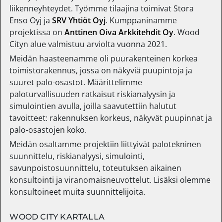
liikenneyhteydet. Työmme tilaajina toimivat Stora
Enso Oyj ja
SRV Yhtiöt Oyj
. Kumppaninamme
projektissa on
Anttinen Oiva Arkkitehdit Oy
. Wood
Cityn alue valmistuu arviolta vuonna 2021.
Meidän haasteenamme oli puurakenteinen korkea
toimistorakennus, jossa on näkyviä puupintoja ja
suuret palo-osastot. Määrittelimme
paloturvallisuuden ratkaisut riskianalyysin ja
simulointien avulla, joilla saavutettiin halutut
tavoitteet: rakennuksen korkeus, näkyvät puupinnat ja
palo-osastojen koko.
Meidän osaltamme projektiin liittyivät palotekninen
suunnittelu, riskianalyysi, simulointi,
savunpoistosuunnittelu, toteutuksen aikainen
konsultointi ja viranomaisneuvottelut. Lisäksi olemme
konsultoineet muita suunnittelijoita.
WOOD CITY KARTALLA