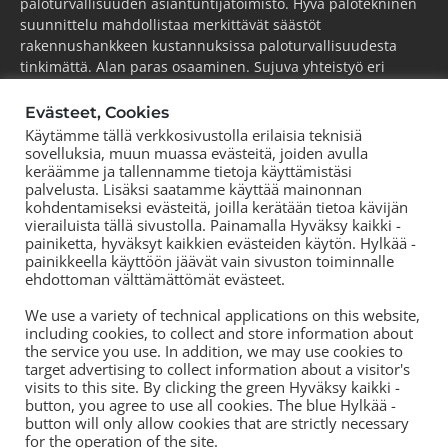
paloturvallisuuden asiantuntijatoimisto. Hyvä palotekninen
suunnittelu mahdollistaa merkittävät säästöt
rakennushankkeen kustannuksissa paloturvallisuudesta
tinkimättä. Alan paras osaaminen. Sujuva yhteistyö eri
osapuolten kanssa. Kilpailukykyinen hintataso. Tutkimme,
kehitämme ja viemme alaa aktiivisesti eteenpäin.
Evästeet, Cookies
Käytämme tällä verkkosivustolla erilaisia teknisiä
ESPOO
(pääkonttori)
sovelluksia, muun muassa evästeitä, joiden avulla
Puh.
+358 44 752 0777
keräämme ja tallennamme tietoja käyttämistäsi
palvelusta. Lisäksi saatamme käyttää mainonnan
KOUVOLA
kohdentamiseksi evästeitä, joilla kerätään tietoa kävijän
Puh.
+358 44 752 0777
vierailuista tällä sivustolla. Painamalla Hyväksy kaikki -
TORNIO
painiketta, hyväksyt kaikkien evästeiden käytön. Hylkää -
Puh.
+358 50 572 8978
painikkeella käyttöön jäävät vain sivuston toiminnalle
ehdottoman välttämättömät evästeet.
TAMPERE
Puh.
+358 44 700 3239
We use a variety of technical applications on this website,
including cookies, to collect and store information about
the service you use. In addition, we may use cookies to
target advertising to collect information about a visitor's
visits to this site. By clicking the green Hyväksy kaikki -
button, you agree to use all cookies. The blue Hylkää -
button will only allow cookies that are strictly necessary
for the operation of the site.