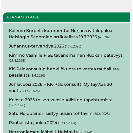
AJANKOHTAISET
Kalervo Korpela kommentoi Norjan rivitalopaloa
Helsingin Sanomien artikkelissa 19.7.2026
(
4.8.2026
)
Juhannus-tervehdys 2026
(
17.6.2026
)
Kimmo Vaanille FISE tavanomainen -luokan pätevyys
(
23.4.2026
)
KK-Palokonsultin henkilökunta toivottaa rauhallista
pääsiäistä
(
1.4.2026
)
Juhlavuosi 2026 – KK-Palokonsultti Oy täyttää 20
vuotta
(
17.2.2026
)
Kooste 2025 toisen vuosipuoliskon tapahtumista
(
12.2.2026
)
Satu Holopainen siirtyy uusiin tehtäviin
(
30.6.2025
)
Rauhallista joulua 2024
(
19.12.2024
)
Herttoniemen jäähalli, Helsinki
(
25.6.2024
)