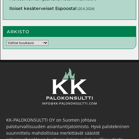
Iloiset kesäterveiset Espoosta!
(
20.6.2024
)
ARKISTO
INFO@KK-PALOKONSULTTI.COM
KK-PALOKONSULTTI OY on Suomen johtava
paloturvallisuuden asiantuntijatoimisto. Hyvä palotekninen
suunnittelu mahdollistaa merkittävät säästöt