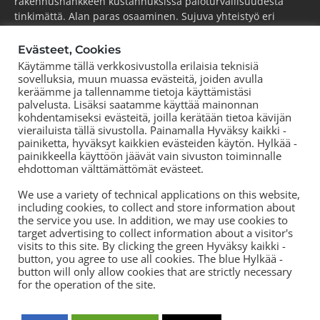
rakennushankkeen kustannuksissa paloturvallisuudesta
tinkimättä. Alan paras osaaminen. Sujuva yhteistyö eri
osapuolten kanssa. Kilpailukykyinen hintataso. Tutkimme,
kehitämme ja viemme alaa aktiivisesti eteenpäin.
Evästeet, Cookies
Käytämme tällä verkkosivustolla erilaisia teknisiä
ESPOO
(pääkonttori)
sovelluksia, muun muassa evästeitä, joiden avulla
Puh.
+358 44 752 0777
keräämme ja tallennamme tietoja käyttämistäsi
palvelusta. Lisäksi saatamme käyttää mainonnan
KOUVOLA
kohdentamiseksi evästeitä, joilla kerätään tietoa kävijän
Puh.
+358 44 752 0777
vierailuista tällä sivustolla. Painamalla Hyväksy kaikki -
TORNIO
painiketta, hyväksyt kaikkien evästeiden käytön. Hylkää -
Puh.
+358 50 572 8978
painikkeella käyttöön jäävät vain sivuston toiminnalle
ehdottoman välttämättömät evästeet.
TAMPERE
Puh.
+358 44 700 3239
We use a variety of technical applications on this website,
including cookies, to collect and store information about
the service you use. In addition, we may use cookies to
target advertising to collect information about a visitor's
visits to this site. By clicking the green Hyväksy kaikki -
button, you agree to use all cookies. The blue Hylkää -
button will only allow cookies that are strictly necessary
for the operation of the site.