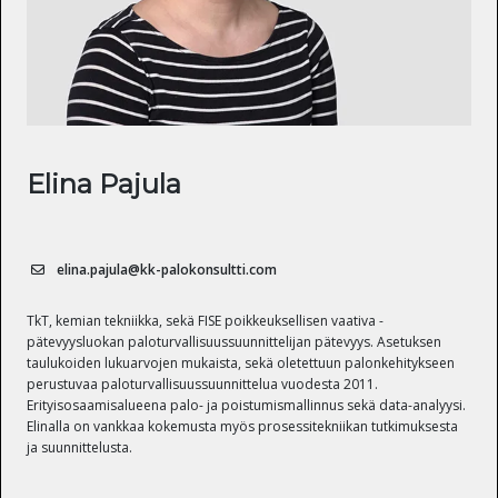
Elina Pajula
JOHTAVA ASIANTUNTIJA
elina.pajula@kk-palokonsultti.com
TkT, kemian tekniikka, sekä FISE poikkeuksellisen vaativa -
pätevyysluokan paloturvallisuussuunnittelijan pätevyys. Asetuksen
taulukoiden lukuarvojen mukaista, sekä oletettuun palonkehitykseen
perustuvaa paloturvallisuussuunnittelua vuodesta 2011.
Erityisosaamisalueena palo- ja poistumismallinnus sekä data-analyysi.
Elinalla on vankkaa kokemusta myös prosessitekniikan tutkimuksesta
ja suunnittelusta.