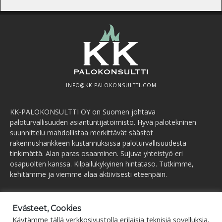
INFO@KK-PALOKONSULTTI.COM
KK-PALOKONSULTTI OY on Suomen johtava
paloturvallisuuden asiantuntijatoimisto. Hyvä palotekninen
suunnittelu mahdollistaa merkittävät säästöt
rakennushankkeen kustannuksissa paloturvallisuudesta
tinkimättä. Alan paras osaaminen. Sujuva yhteistyö eri
osapuolten kanssa. Kilpailukykyinen hintataso. Tutkimme,
kehitämme ja viemme alaa aktiivisesti eteenpäin.
ESPOO
(pääkonttori)
Puh.
+358 44 752 0777
Evästeet, Cookies
Käytämme tällä verkkosivustolla erilaisia teknisiä sovelluksia,